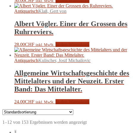
50.00
CHF
In den Warenkorb
inkl. MwSt.
Antiquarisch
Klaß, Gert von
Albert Vögler. Einer der Grossen des
Ruhrreviers.
28.00
CHF
In den Warenkorb
inkl. MwSt.
Antiquarisch
Kulischer, Josif Michailovic
Allgemeine Wirtschaftsgeschichte des
Mittelalters und der Neuzeit. Erster
Band: Das Mittelalter.
24.00
CHF
In den Warenkorb
inkl. MwSt.
1–12 von 153 Ergebnissen werden angezeigt
1