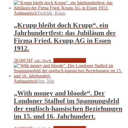
Antiquarisch
Tenfelde, Klaus
„Krupp bleibt doch Krupp“. ein
Jahrhundertfest: das Jubiläum der
Firma Fried. Krupp AG in Essen
1912.
28.00
CHF
In den Warenkorb
inkl. MwSt.
Antiquarisch
Jörn, Nils
„With money and bloode“. Der
Londoner Stalhof im Spannungsfeld
der englisch-hansischen Beziehungen
im 15. und 16. Jahrhundert.