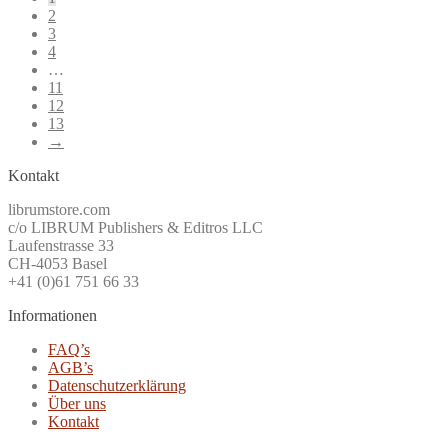
2
3
4
…
11
12
13
→
Kontakt
librumstore.com
c/o LIBRUM Publishers & Editros LLC
Laufenstrasse 33
CH-4053 Basel
+41 (0)61 751 66 33
Informationen
FAQ’s
AGB’s
Datenschutzerklärung
Über uns
Kontakt