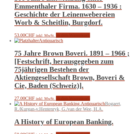
Emmenthaler Firma. 1630 – 1936 :
Geschichte der Leinenwebereien
Worb & Scheitlin, Burgdorf.
53.00
CHF
In den Warenkorb
inkl. MwSt.
Antiquarisch
75 Jahre Brown Boveri. 1891 – 1966 ;
[Festschrift, herausgegeben zum
75jährigen Bestehen der
Aktiengesellschaft Brown, Boveri &
Cie, Baden (Schweiz)].
27.00
CHF
In den Warenkorb
inkl. MwSt.
Antiquarisch
Bogaert,
R./Kurgan-v.Hentenryk, G./van der Wee, H.A.
A History of European Banking.