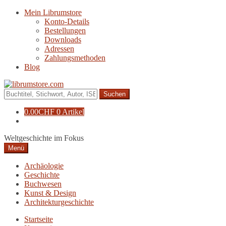
Zur
Zum
Mein Librumstore
Navigation
Inhalt
Konto-Details
springen
springen
Bestellungen
Downloads
Adressen
Zahlungsmethoden
Blog
Suche
nach:
0.00
CHF
0 Artikel
Weltgeschichte im Fokus
Menü
Archäologie
Geschichte
Buchwesen
Kunst & Design
Architekturgeschichte
Startseite