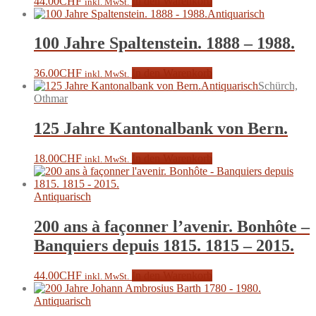
44.00
CHF
In den Warenkorb
inkl. MwSt.
Antiquarisch
100 Jahre Spaltenstein. 1888 – 1988.
36.00
CHF
In den Warenkorb
inkl. MwSt.
Antiquarisch
Schürch,
Othmar
125 Jahre Kantonalbank von Bern.
18.00
CHF
In den Warenkorb
inkl. MwSt.
Antiquarisch
200 ans à façonner l’avenir. Bonhôte –
Banquiers depuis 1815. 1815 – 2015.
44.00
CHF
In den Warenkorb
inkl. MwSt.
Antiquarisch