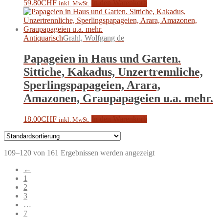
59.80
CHF
In den Warenkorb
inkl. MwSt.
Antiquarisch
Grahl, Wolfgang de
Papageien in Haus und Garten.
Sittiche, Kakadus, Unzertrennliche,
Sperlingspapageien, Arara,
Amazonen, Graupapageien u.a. mehr.
18.00
CHF
In den Warenkorb
inkl. MwSt.
109–120 von 161 Ergebnissen werden angezeigt
←
1
2
3
…
7