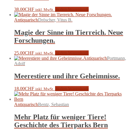
38.00
CHF
In den Warenkorb
inkl. MwSt.
Antiquarisch
Dröscher, Vitus B.
Magie der Sinne im Tierreich. Neue
Forschungen.
25.00
CHF
In den Warenkorb
inkl. MwSt.
Antiquarisch
Portmann,
Adolf
Meerestiere und ihre Geheimnisse.
18.00
CHF
In den Warenkorb
inkl. MwSt.
Antiquarisch
Bentz, Sebastian
Mehr Platz für weniger Tiere!
Geschichte des Tierparks Bern