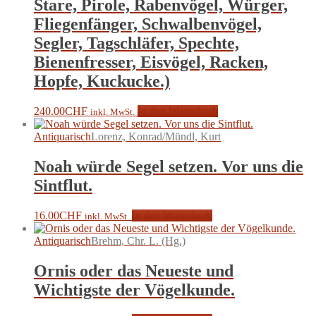
Stare, Pirole, Rabenvögel, Würger,
Fliegenfänger, Schwalbenvögel,
Segler, Tagschläfer, Spechte,
Bienenfresser, Eisvögel, Racken,
Hopfe, Kuckucke.)
240.00
CHF
In den Warenkorb
inkl. MwSt.
Antiquarisch
Lorenz, Konrad/Mündl, Kurt
Noah würde Segel setzen. Vor uns die
Sintflut.
16.00
CHF
In den Warenkorb
inkl. MwSt.
Antiquarisch
Brehm, Chr. L. (Hg.)
Ornis oder das Neueste und
Wichtigste der Vögelkunde.