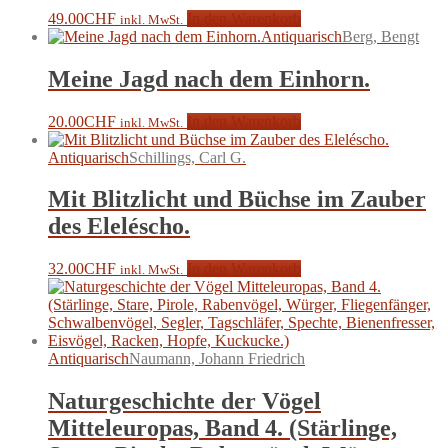
49.00
CHF
In den Warenkorb
inkl. MwSt.
Antiquarisch
Berg, Bengt
Meine Jagd nach dem Einhorn.
20.00
CHF
In den Warenkorb
inkl. MwSt.
Antiquarisch
Schillings, Carl G.
Mit Blitzlicht und Büchse im Zauber
des Eleléscho.
32.00
CHF
In den Warenkorb
inkl. MwSt.
Antiquarisch
Naumann, Johann Friedrich
Naturgeschichte der Vögel
Mitteleuropas, Band 4. (Stärlinge,