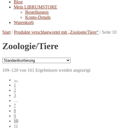
Blog
Mein LIBRUMSTORE
Bestellungen
Konto-Details
Warenkorb
Start
/
Produkte verschlagwortet mit „Zoologie/Tiere“
/
Seite 10
Zoologie/Tiere
109–120 von 161 Ergebnissen werden angezeigt
←
1
2
3
…
7
8
9
10
11