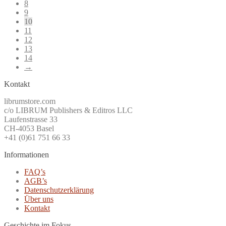
8
9
10
11
12
13
14
→
Kontakt
librumstore.com
c/o LIBRUM Publishers & Editros LLC
Laufenstrasse 33
CH-4053 Basel
+41 (0)61 751 66 33
Informationen
FAQ’s
AGB’s
Datenschutzerklärung
Über uns
Kontakt
Geschichte im Fokus