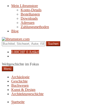
Zur
Zum
Mein Librumstore
Navigation
Inhalt
Konto-Details
springen
springen
Bestellungen
Downloads
Adressen
Zahlungsmethoden
Blog
Suche
nach:
0.00
CHF
0 Artikel
Weltgeschichte im Fokus
Menü
Archäologie
Geschichte
Buchwesen
Kunst & Design
Architekturgeschichte
Startseite