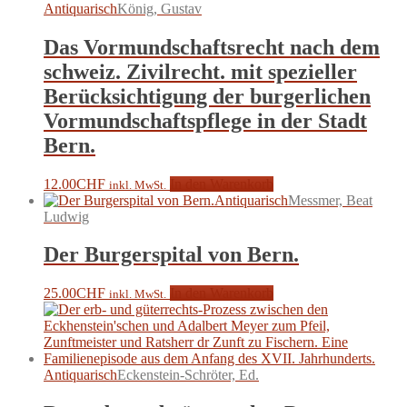
Antiquarisch
König, Gustav
Das Vormundschaftsrecht nach dem
schweiz. Zivilrecht. mit spezieller
Berücksichtigung der burgerlichen
Vormundschaftspflege in der Stadt
Bern.
12.00
CHF
In den Warenkorb
inkl. MwSt.
Antiquarisch
Messmer, Beat
Ludwig
Der Burgerspital von Bern.
25.00
CHF
In den Warenkorb
inkl. MwSt.
Antiquarisch
Eckenstein-Schröter, Ed.