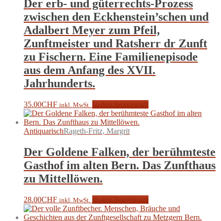
Der erb- und güterrechts-Prozess
zwischen den Eckhenstein’schen und
Adalbert Meyer zum Pfeil,
Zunftmeister und Ratsherr dr Zunft
zu Fischern. Eine Familienepisode
aus dem Anfang des XVII.
Jahrhunderts.
35.00
CHF
In den Warenkorb
inkl. MwSt.
Antiquarisch
Rageth-Fritz, Margrit
Der Goldene Falken, der berühmteste
Gasthof im alten Bern. Das Zunfthaus
zu Mittellöwen.
28.00
CHF
In den Warenkorb
inkl. MwSt.