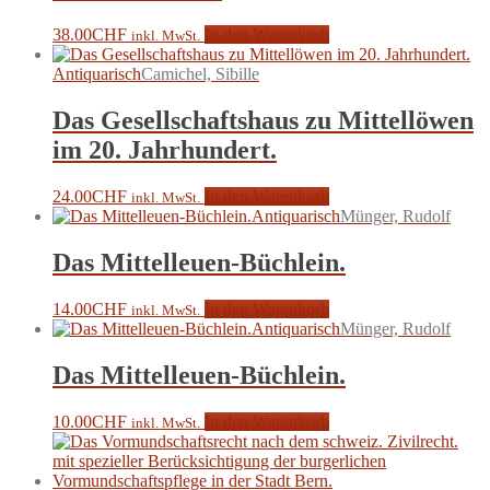
38.00
CHF
In den Warenkorb
inkl. MwSt.
Antiquarisch
Camichel, Sibille
Das Gesellschaftshaus zu Mittellöwen
im 20. Jahrhundert.
24.00
CHF
In den Warenkorb
inkl. MwSt.
Antiquarisch
Münger, Rudolf
Das Mittelleuen-Büchlein.
14.00
CHF
In den Warenkorb
inkl. MwSt.
Antiquarisch
Münger, Rudolf
Das Mittelleuen-Büchlein.
10.00
CHF
In den Warenkorb
inkl. MwSt.