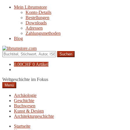
Zur
Zum
Mein Librumstore
Navigation
Inhalt
Konto-Details
springen
springen
Bestellungen
Downloads
Adressen
Zahlungsmethoden
Blog
Suche
nach:
0.00
CHF
0 Artikel
Weltgeschichte im Fokus
Menü
Archäologie
Geschichte
Buchwesen
Kunst & Design
Architekturgeschichte
Startseite