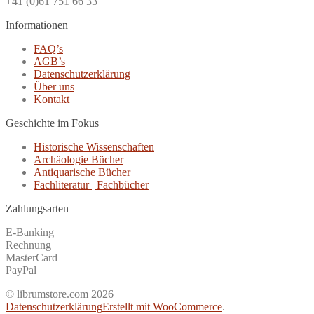
+41 (0)61 751 66 33
Informationen
FAQ’s
AGB’s
Datenschutzerklärung
Über uns
Kontakt
Geschichte im Fokus
Historische Wissenschaften
Archäologie Bücher
Antiquarische Bücher
Fachliteratur | Fachbücher
Zahlungsarten
E-Banking
Rechnung
MasterCard
PayPal
© librumstore.com 2026
Datenschutzerklärung
Erstellt mit WooCommerce
.