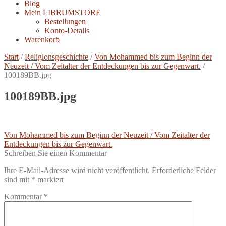
Blog
Mein LIBRUMSTORE
Bestellungen
Konto-Details
Warenkorb
Start
/
Religionsgeschichte
/
Von Mohammed bis zum Beginn der
Neuzeit / Vom Zeitalter der Entdeckungen bis zur Gegenwart.
/
100189BB.jpg
100189BB.jpg
Beitragsnavigation
Vorheriger
Von Mohammed bis zum Beginn der Neuzeit / Vom Zeitalter der
Beitrag:
Entdeckungen bis zur Gegenwart.
Schreiben Sie einen Kommentar
Ihre E-Mail-Adresse wird nicht veröffentlicht.
Erforderliche Felder
sind mit
*
markiert
Kommentar
*