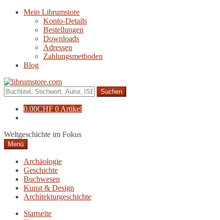
Zur
Zum
Mein Librumstore
Navigation
Inhalt
Konto-Details
springen
springen
Bestellungen
Downloads
Adressen
Zahlungsmethoden
Blog
Suche
nach:
0.00
CHF
0 Artikel
Weltgeschichte im Fokus
Menü
Archäologie
Geschichte
Buchwesen
Kunst & Design
Architekturgeschichte
Startseite