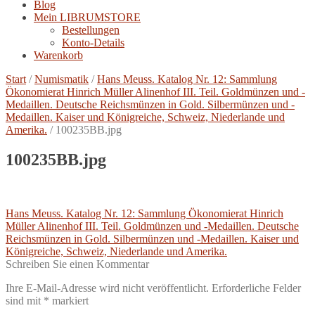
Blog
Mein LIBRUMSTORE
Bestellungen
Konto-Details
Warenkorb
Start
/
Numismatik
/
Hans Meuss. Katalog Nr. 12: Sammlung
Ökonomierat Hinrich Müller Alinenhof III. Teil. Goldmünzen und -
Medaillen. Deutsche Reichsmünzen in Gold. Silbermünzen und -
Medaillen. Kaiser und Königreiche, Schweiz, Niederlande und
Amerika.
/
100235BB.jpg
100235BB.jpg
Beitragsnavigation
Vorheriger
Hans Meuss. Katalog Nr. 12: Sammlung Ökonomierat Hinrich
Beitrag:
Müller Alinenhof III. Teil. Goldmünzen und -Medaillen. Deutsche
Reichsmünzen in Gold. Silbermünzen und -Medaillen. Kaiser und
Königreiche, Schweiz, Niederlande und Amerika.
Schreiben Sie einen Kommentar
Ihre E-Mail-Adresse wird nicht veröffentlicht.
Erforderliche Felder
sind mit
*
markiert