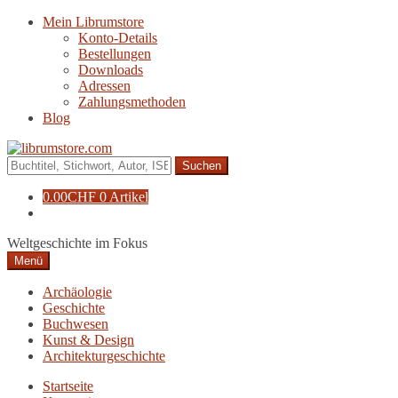
Zur
Zum
Mein Librumstore
Navigation
Inhalt
Konto-Details
springen
springen
Bestellungen
Downloads
Adressen
Zahlungsmethoden
Blog
Suche
nach:
0.00
CHF
0 Artikel
Weltgeschichte im Fokus
Menü
Archäologie
Geschichte
Buchwesen
Kunst & Design
Architekturgeschichte
Startseite