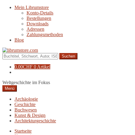
Zur
Zum
Mein Librumstore
Navigation
Inhalt
Konto-Details
springen
springen
Bestellungen
Downloads
Adressen
Zahlungsmethoden
Blog
Suche
nach:
0.00
CHF
0 Artikel
Weltgeschichte im Fokus
Menü
Archäologie
Geschichte
Buchwesen
Kunst & Design
Architekturgeschichte
Startseite