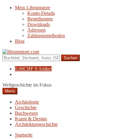
Zur
Zum
Mein Librumstore
Navigation
Inhalt
Konto-Details
springen
springen
Bestellungen
Downloads
Adressen
Zahlungsmethoden
Blog
Suche
nach:
0.00
CHF
0 Artikel
Weltgeschichte im Fokus
Menü
Archäologie
Geschichte
Buchwesen
Kunst & Design
Architekturgeschichte
Startseite