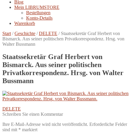
Blog
Mein LIBRUMSTORE
Bestellungen
Konto-Details
Warenkorb
Start
/
Geschichte
/
DELETE
/
Staatssekretär Graf Herbert von
Bismarck. Aus seiner politischen Privatkorrespondenz. Hrsg. von
Walter Bussmann
Staatssekretär Graf Herbert von
Bismarck. Aus seiner politischen
Privatkorrespondenz. Hrsg. von Walter
Bussmann
Beitragsnavigation
Vorheriger
DELETE
Beitrag:
Schreiben Sie einen Kommentar
Ihre E-Mail-Adresse wird nicht veröffentlicht.
Erforderliche Felder
sind mit
*
markiert