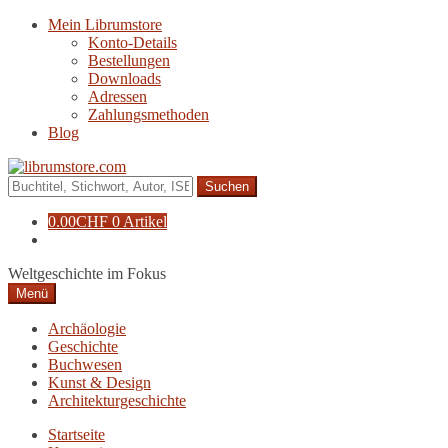
Zur
Zum
Mein Librumstore
Navigation
Inhalt
Konto-Details
springen
springen
Bestellungen
Downloads
Adressen
Zahlungsmethoden
Blog
Suche
nach:
0.00
CHF
0 Artikel
Weltgeschichte im Fokus
Menü
Archäologie
Geschichte
Buchwesen
Kunst & Design
Architekturgeschichte
Startseite