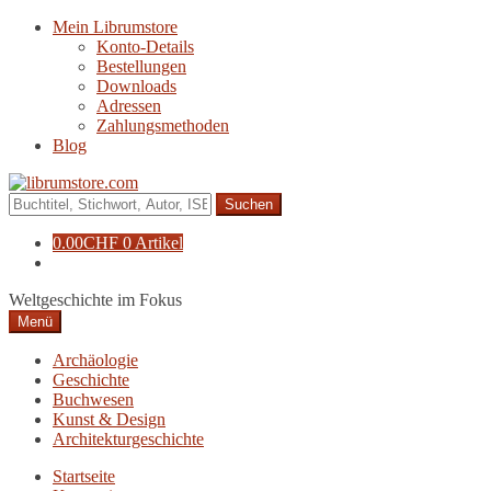
Zur
Zum
Mein Librumstore
Navigation
Inhalt
Konto-Details
springen
springen
Bestellungen
Downloads
Adressen
Zahlungsmethoden
Blog
Suche
nach:
0.00
CHF
0 Artikel
Weltgeschichte im Fokus
Menü
Archäologie
Geschichte
Buchwesen
Kunst & Design
Architekturgeschichte
Startseite