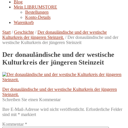
Blog
Mein LIBRUMSTORE
Bestellungen
Konto-Details
Warenkorb
Start
/
Geschichte
/
Der donauländische und der westische
Kulturkreis der jüngeren Steinzeit.
/
Der donauländische und der
westische Kulturkreis der jüngeren Steinzeit
Der donauländische und der westische
Kulturkreis der jüngeren Steinzeit
Beitragsnavigation
Vorheriger
Der donauländische und der westische Kulturkreis der jüngeren
Beitrag:
Steinzeit.
Schreiben Sie einen Kommentar
Ihre E-Mail-Adresse wird nicht veröffentlicht.
Erforderliche Felder
sind mit
*
markiert
Kommentar
*