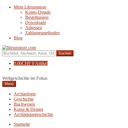
Zur
Zum
Mein Librumstore
Navigation
Inhalt
Konto-Details
springen
springen
Bestellungen
Downloads
Adressen
Zahlungsmethoden
Blog
Suche
nach:
0.00
CHF
0 Artikel
Weltgeschichte im Fokus
Menü
Archäologie
Geschichte
Buchwesen
Kunst & Design
Architekturgeschichte
Startseite