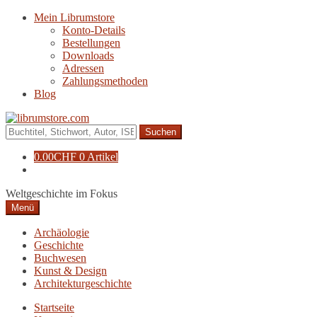
Zur
Zum
Mein Librumstore
Navigation
Inhalt
Konto-Details
springen
springen
Bestellungen
Downloads
Adressen
Zahlungsmethoden
Blog
Suche
nach:
0.00
CHF
0 Artikel
Weltgeschichte im Fokus
Menü
Archäologie
Geschichte
Buchwesen
Kunst & Design
Architekturgeschichte
Startseite