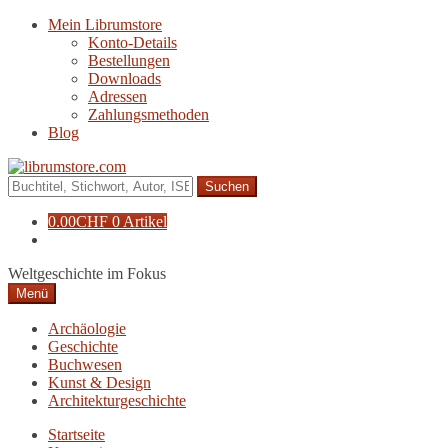
Zur
Zum
Mein Librumstore
Navigation
Inhalt
Konto-Details
springen
springen
Bestellungen
Downloads
Adressen
Zahlungsmethoden
Blog
Suche
nach:
0.00
CHF
0 Artikel
Weltgeschichte im Fokus
Menü
Archäologie
Geschichte
Buchwesen
Kunst & Design
Architekturgeschichte
Startseite