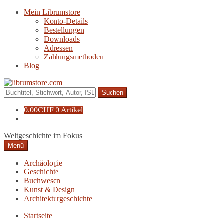
Zur
Zum
Mein Librumstore
Navigation
Inhalt
Konto-Details
springen
springen
Bestellungen
Downloads
Adressen
Zahlungsmethoden
Blog
Suche
nach:
0.00
CHF
0 Artikel
Weltgeschichte im Fokus
Menü
Archäologie
Geschichte
Buchwesen
Kunst & Design
Architekturgeschichte
Startseite