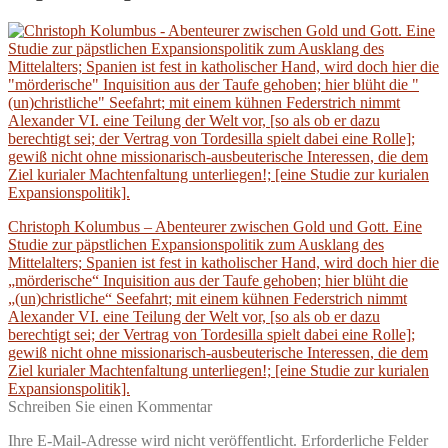
Beitragsnavigation
Vorheriger
Christoph Kolumbus – Abenteurer zwischen Gold und Gott. Eine
Beitrag:
Studie zur päpstlichen Expansionspolitik zum Ausklang des
Mittelalters; Spanien ist fest in katholischer Hand, wird doch hier die
„mörderische“ Inquisition aus der Taufe gehoben; hier blüht die
„(un)christliche“ Seefahrt; mit einem kühnen Federstrich nimmt
Alexander VI. eine Teilung der Welt vor, [so als ob er dazu
berechtigt sei; der Vertrag von Tordesilla spielt dabei eine Rolle];
gewiß nicht ohne missionarisch-ausbeuterische Interessen, die dem
Ziel kurialer Machtenfaltung unterliegen!; [eine Studie zur kurialen
Expansionspolitik].
Schreiben Sie einen Kommentar
Ihre E-Mail-Adresse wird nicht veröffentlicht.
Erforderliche Felder