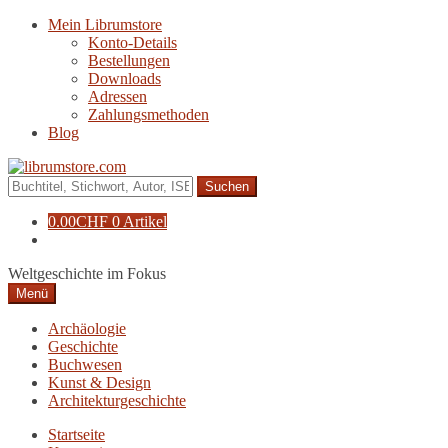
Zur
Zum
Mein Librumstore
Navigation
Inhalt
Konto-Details
springen
springen
Bestellungen
Downloads
Adressen
Zahlungsmethoden
Blog
Suche
nach:
0.00
CHF
0 Artikel
Weltgeschichte im Fokus
Menü
Archäologie
Geschichte
Buchwesen
Kunst & Design
Architekturgeschichte
Startseite