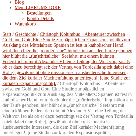
Blog
Mein LIBRUMSTORE
Bestellungen
Konto-Details
Warenkorb
Start
/
Geschichte
/
Christoph Kolumbus – Abenteurer zwischen
Gold und Gott. Eine Studie zur päpstlichen Expansionspolitik zum
Ausklang des Mittelalters; Spanien ist fest in katholischer Hand,
wird doch hier die „mörderische“ Inquisition aus der Taufe gehoben;
hier blüht die „(un)christliche“ Seefahrt; mit einem kühnen
Federstrich nimmt Alexander VI. eine Teilung der Welt vor, [so als
ob er dazu berechtigt sei; der Vertrag von Tordesilla spielt dabei eine
Rolle]; gewiß nicht ohne missionarisch-ausbeuterische Interessen,
die dem Ziel kurialer Machtenfaltung unterliegen!; [eine Studie zur
kurialen Expansionspolitik].
/
Christoph Kolumbus – Abenteurer
zwischen Gold und Gott. Eine Studie zur päpstlichen
Expansionspolitik zum Ausklang des Mittelalters; Spanien ist fest in
katholischer Hand, wird doch hier die „mörderische“ Inquisition aus
der Taufe gehoben; hier blüht die „(un)christliche“ Seefahrt; mit
einem kühnen Federstrich nimmt Alexander VI. eine Teilung der
Welt vor, [so als ob er dazu berechtigt sei; der Vertrag von Tordesilla
spielt dabei eine Rolle]; gewiß nicht ohne missionarisch-
ausbeuterische Interessen, die dem Ziel kurialer Machtenfaltung
unterliegen!; [eine Studie zur kurialen Expansionspolitik]