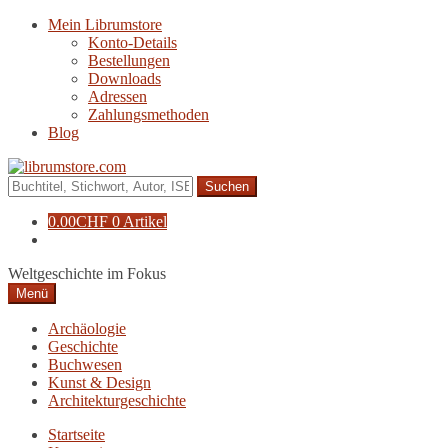
Zur
Zum
Mein Librumstore
Navigation
Inhalt
Konto-Details
springen
springen
Bestellungen
Downloads
Adressen
Zahlungsmethoden
Blog
Suche
nach:
0.00
CHF
0 Artikel
Weltgeschichte im Fokus
Menü
Archäologie
Geschichte
Buchwesen
Kunst & Design
Architekturgeschichte
Startseite