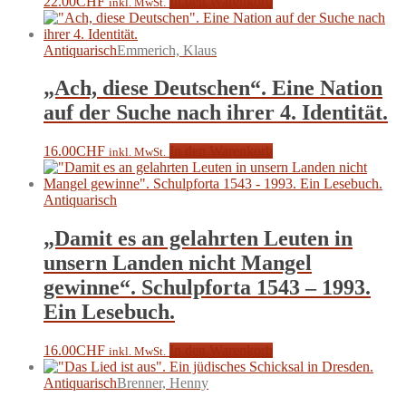
22.00
CHF
In den Warenkorb
inkl. MwSt.
Antiquarisch
Emmerich, Klaus
„Ach, diese Deutschen“. Eine Nation
auf der Suche nach ihrer 4. Identität.
16.00
CHF
In den Warenkorb
inkl. MwSt.
Antiquarisch
„Damit es an gelahrten Leuten in
unsern Landen nicht Mangel
gewinne“. Schulpforta 1543 – 1993.
Ein Lesebuch.
16.00
CHF
In den Warenkorb
inkl. MwSt.
Antiquarisch
Brenner, Henny