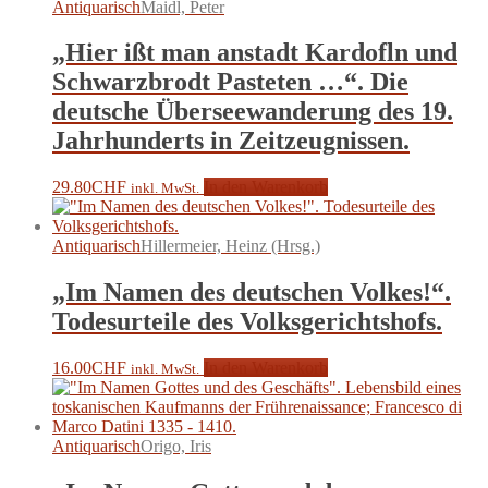
Antiquarisch
Maidl, Peter
„Hier ißt man anstadt Kardofln und
Schwarzbrodt Pasteten …“. Die
deutsche Überseewanderung des 19.
Jahrhunderts in Zeitzeugnissen.
29.80
CHF
In den Warenkorb
inkl. MwSt.
Antiquarisch
Hillermeier, Heinz (Hrsg.)
„Im Namen des deutschen Volkes!“.
Todesurteile des Volksgerichtshofs.
16.00
CHF
In den Warenkorb
inkl. MwSt.
Antiquarisch
Origo, Iris