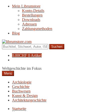
Zur
Zum
Mein Librumstore
Navigation
Inhalt
Konto-Details
springen
springen
Bestellungen
Downloads
Adressen
Zahlungsmethoden
Blog
Suche
nach:
0.00
CHF
0 Artikel
Weltgeschichte im Fokus
Menü
Archäologie
Geschichte
Buchwesen
Kunst & Design
Architekturgeschichte
Startseite