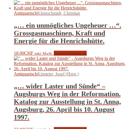
Antiquarisch
Kleinschmidt, Christian
„… ein unmögliches Ungeheuer …“.
Grossgasmaschinen, Kraft und
Energie für die Henrichshütte.
18.00
CHF
In den Warenkorb
inkl. MwSt.
Antiquarisch
Kirmeier, Josef (Hrsg.)
„… wider Laster und Sünde“ –
Augsburgs Weg in der Reformation.
Katalog zur Ausstellung in St. Anna,
Augsburg, 26. April bis 10. August
1997.