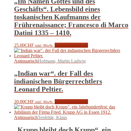
„Im Namen Gottes und des
Geschäfts“. Lebensbild eines
toskanischen Kaufmanns der
Frührenaissance; Francesco di Marco
Datini 1335 – 1410.
25.00
CHF
In den Warenkorb
inkl. MwSt.
Antiquarisch
Hofmann, Martin Ludwig
„Indian war“. der Fall des
indianischen Bürgerrechtlers
Leonard Peltier.
20.00
CHF
In den Warenkorb
inkl. MwSt.
Antiquarisch
Tenfelde, Klaus
„Krupp bleibt doch Krupp“. ein