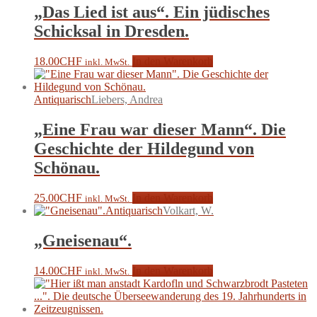
„Das Lied ist aus“. Ein jüdisches
Schicksal in Dresden.
18.00
CHF
In den Warenkorb
inkl. MwSt.
Antiquarisch
Liebers, Andrea
„Eine Frau war dieser Mann“. Die
Geschichte der Hildegund von
Schönau.
25.00
CHF
In den Warenkorb
inkl. MwSt.
Antiquarisch
Volkart, W.
„Gneisenau“.
14.00
CHF
In den Warenkorb
inkl. MwSt.