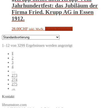
Jahrhundertfest: das Jubiläum der
Firma Fried. Krupp AG in Essen
1912.
28.00
CHF
In den Warenkorb
inkl. MwSt.
1–12 von 3299 Ergebnissen werden angezeigt
1
2
3
4
…
273
274
275
→
Kontakt
librumstore.com