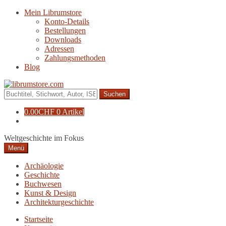
Zur
Zum
Mein Librumstore
Navigation
Inhalt
Konto-Details
springen
springen
Bestellungen
Downloads
Adressen
Zahlungsmethoden
Blog
Suche
nach:
0.00
CHF
0 Artikel
Weltgeschichte im Fokus
Menü
Archäologie
Geschichte
Buchwesen
Kunst & Design
Architekturgeschichte
Startseite