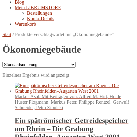
Blog
Mein LIBRUMSTORE
Bestellungen
Konto-Details
Warenkorb
Start
/
Produkte verschlagwortet mit „Ökonomiegebäude“
Ökonomiegebäude
Einzelnes Ergebnis wird angezeigt
Markus Asal. Mit Beiträgen von: Alfred M. Hirt, Heide
Hüster Plogmann, Markus Peter, Philippe Rentzel, Gerwulf
Schneider, Petra Zibulski
Ein spätrömischer Getreidespeicher
am Rhein – Die Grabung
Rheinfelden–Augarten West 2001