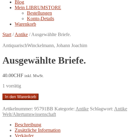
Blog
Mein LIBRUMSTORE
Bestellungen
Konto-Details
Warenkorb
Start
/
Antike
/
Ausgewählte Briefe.
Antiquarisch
Winckelmann, Johann Joachim
Ausgewählte Briefe.
40.00
CHF
inkl. MwSt.
1 vorrätig
Ausgewählte
In den Warenkorb
Briefe.
Menge
Artikelnummer:
95791BB
Kategorie:
Antike
Schlagwort:
Antike
Welt/Altertumswissenschaft
Beschreibung
Zusätzliche Information
Verkäufer