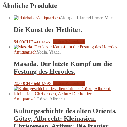
Ähnliche Produkte
Antiquarisch
Akurgal, Ekrem/Hirmer, Max
Die Kunst der Hethiter.
64.00
CHF
In den Warenkorb
inkl. MwSt.
Antiquarisch
Yadin, Yigael
Masada. Der letzte Kampf um die
Festung des Herodes.
20.00
CHF
In den Warenkorb
inkl. MwSt.
Antiquarisch
Götze, Albrecht
Kulturgeschichte des alten Orients.
Götze, Albrecht: Kleinasien.
Christensen, Arthur: Die Iranier.