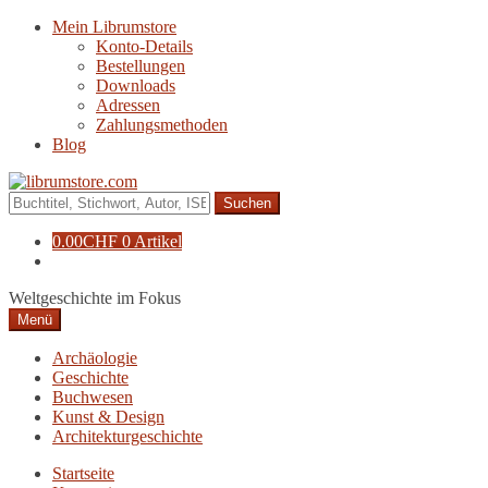
Zur
Zum
Mein Librumstore
Navigation
Inhalt
Konto-Details
springen
springen
Bestellungen
Downloads
Adressen
Zahlungsmethoden
Blog
Suche
nach:
0.00
CHF
0 Artikel
Weltgeschichte im Fokus
Menü
Archäologie
Geschichte
Buchwesen
Kunst & Design
Architekturgeschichte
Startseite