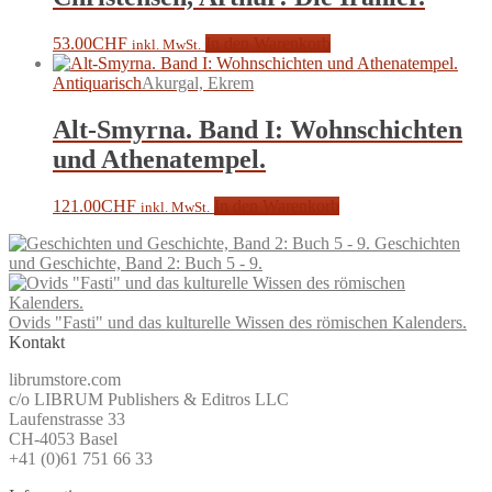
53.00
CHF
In den Warenkorb
inkl. MwSt.
Antiquarisch
Akurgal, Ekrem
Alt-Smyrna. Band I: Wohnschichten
und Athenatempel.
121.00
CHF
In den Warenkorb
inkl. MwSt.
Geschichten
und Geschichte, Band 2: Buch 5 - 9.
Ovids "Fasti" und das kulturelle Wissen des römischen Kalenders.
Kontakt
librumstore.com
c/o LIBRUM Publishers & Editros LLC
Laufenstrasse 33
CH-4053 Basel
+41 (0)61 751 66 33