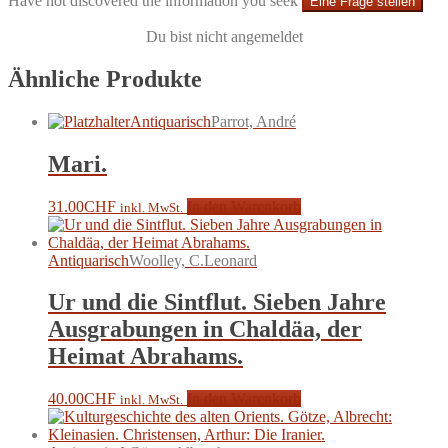
Have not discovered the information you seek
Eine Frage stellen
Du bist nicht angemeldet
Ähnliche Produkte
Antiquarisch
Parrot, André
Mari.
31.00
CHF
In den Warenkorb
inkl. MwSt.
Antiquarisch
Woolley, C.Leonard
Ur und die Sintflut. Sieben Jahre
Ausgrabungen in Chaldäa, der
Heimat Abrahams.
40.00
CHF
In den Warenkorb
inkl. MwSt.