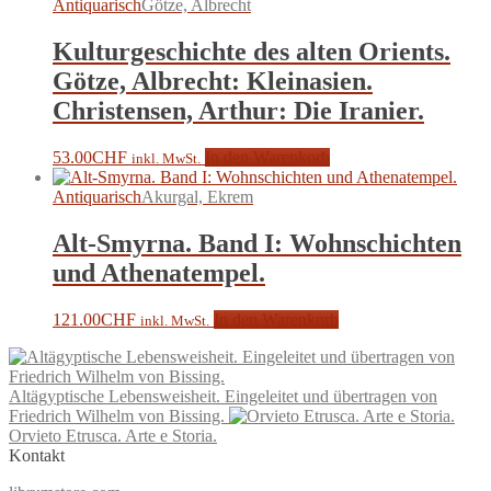
Antiquarisch
Götze, Albrecht
Kulturgeschichte des alten Orients.
Götze, Albrecht: Kleinasien.
Christensen, Arthur: Die Iranier.
53.00
CHF
In den Warenkorb
inkl. MwSt.
Antiquarisch
Akurgal, Ekrem
Alt-Smyrna. Band I: Wohnschichten
und Athenatempel.
121.00
CHF
In den Warenkorb
inkl. MwSt.
Altägyptische Lebensweisheit. Eingeleitet und übertragen von
Friedrich Wilhelm von Bissing.
Orvieto Etrusca. Arte e Storia.
Kontakt