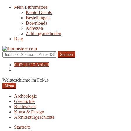
Zur
Zum
Mein Librumstore
Navigation
Inhalt
Konto-Details
springen
springen
Bestellungen
Downloads
Adressen
Zahlungsmethoden
Blog
Suche
nach:
0.00
CHF
0 Artikel
Weltgeschichte im Fokus
Menü
Archäologie
Geschichte
Buchwesen
Kunst & Design
Architekturgeschichte
Startseite