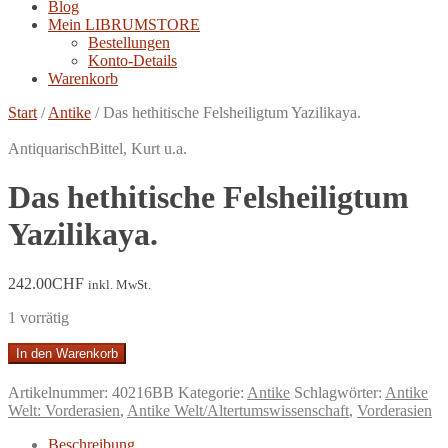
Blog
Mein LIBRUMSTORE
Bestellungen
Konto-Details
Warenkorb
Start
/
Antike
/
Das hethitische Felsheiligtum Yazilikaya.
Antiquarisch
Bittel, Kurt u.a.
Das hethitische Felsheiligtum
Yazilikaya.
242.00
CHF
inkl. MwSt.
1 vorrätig
Das
In den Warenkorb
hethitische
Felsheiligtum
Artikelnummer:
40216BB
Kategorie:
Antike
Schlagwörter:
Antike
Yazilikaya.
Welt: Vorderasien
,
Antike Welt/Altertumswissenschaft
,
Vorderasien
Menge
Beschreibung