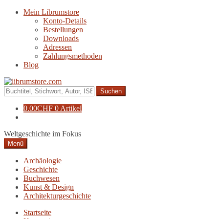
Zur
Zum
Mein Librumstore
Navigation
Inhalt
Konto-Details
springen
springen
Bestellungen
Downloads
Adressen
Zahlungsmethoden
Blog
Suche
nach:
0.00
CHF
0 Artikel
Weltgeschichte im Fokus
Menü
Archäologie
Geschichte
Buchwesen
Kunst & Design
Architekturgeschichte
Startseite