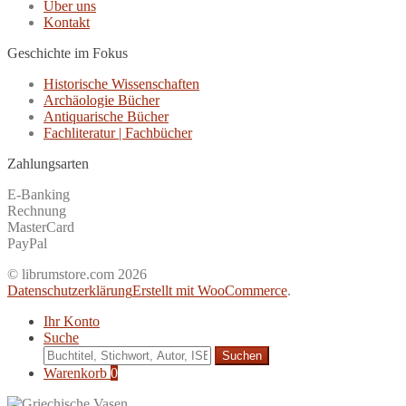
Über uns
Kontakt
Geschichte im Fokus
Historische Wissenschaften
Archäologie Bücher
Antiquarische Bücher
Fachliteratur | Fachbücher
Zahlungsarten
E-Banking
Rechnung
MasterCard
PayPal
© librumstore.com 2026
Datenschutzerklärung
Erstellt mit WooCommerce
.
Ihr Konto
Suche
Suche
nach:
Warenkorb
0