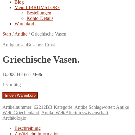
Blog
Mein LIBRUMSTORE
Bestellungen
Konto-Details
Warenkorb
Start
/
Antike
/
Griechische Vasen.
Antiquarisch
Buschor, Ernst
Griechische Vasen.
16.00
CHF
inkl. MwSt.
1 vorrätig
Griechische
In den Warenkorb
Vasen.
Menge
Artikelnummer:
62212BB
Kategorie:
Antike
Schlagwörter:
Antike
Welt: Griechenland
,
Antike Welt/Altertumswissenschaft
,
Archäologie
Beschreibung
Zusätzliche Information