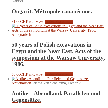
Gabriel
Ougarit. Métropole cananéenne.
31.00
CHF
In den Warenkorb
inkl. MwSt.
Antiquarisch
50 years of Polish excavations in
Egypt and the Near East. Acts of the
symposium at the Warsaw University,
1986.
68.00
CHF
In den Warenkorb
inkl. MwSt.
Antiquarisch
Adama Van Scheltema, Frederik
Antike – Abendland. Parallelen und
Gegensätze.