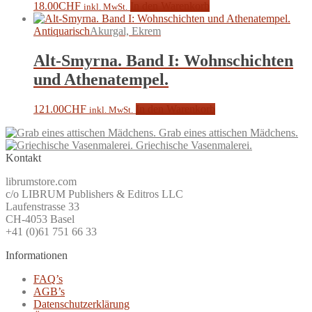
18.00
CHF
In den Warenkorb
inkl. MwSt.
Antiquarisch
Akurgal, Ekrem
Alt-Smyrna. Band I: Wohnschichten
und Athenatempel.
121.00
CHF
In den Warenkorb
inkl. MwSt.
Grab eines attischen Mädchens.
Griechische Vasenmalerei.
Kontakt
librumstore.com
c/o LIBRUM Publishers & Editros LLC
Laufenstrasse 33
CH-4053 Basel
+41 (0)61 751 66 33
Informationen
FAQ’s
AGB’s
Datenschutzerklärung