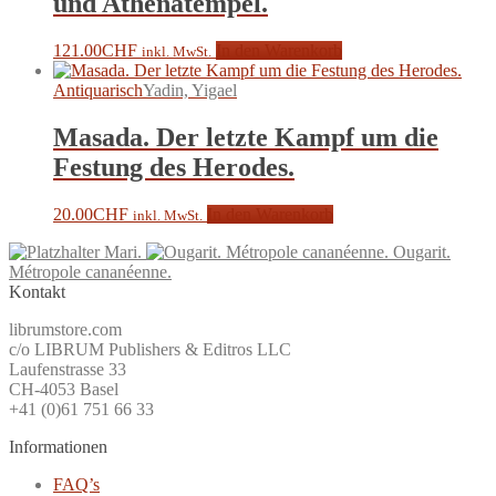
und Athenatempel.
121.00
CHF
In den Warenkorb
inkl. MwSt.
Antiquarisch
Yadin, Yigael
Masada. Der letzte Kampf um die
Festung des Herodes.
20.00
CHF
In den Warenkorb
inkl. MwSt.
Mari.
Ougarit.
Métropole cananéenne.
Kontakt
librumstore.com
c/o LIBRUM Publishers & Editros LLC
Laufenstrasse 33
CH-4053 Basel
+41 (0)61 751 66 33
Informationen
FAQ’s