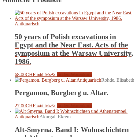
Antiquarisch
50 years of Polish excavations in
Egypt and the Near East. Acts of the
symposium at the Warsaw University,
1986.
68.00
CHF
In den Warenkorb
inkl. MwSt.
Antiquarisch
Rohde, Elisabeth
Pergamon, Burgberg u. Altar.
27.00
CHF
In den Warenkorb
inkl. MwSt.
Antiquarisch
Akurgal, Ekrem
Alt-Smyrna. Band I: Wohnschichten