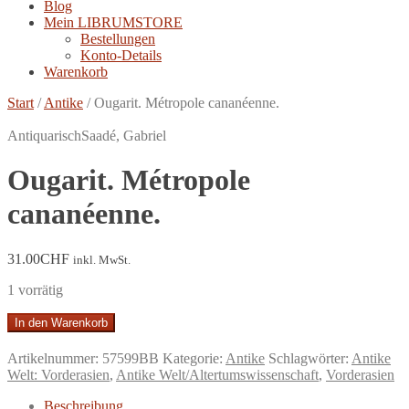
Blog
Mein LIBRUMSTORE
Bestellungen
Konto-Details
Warenkorb
Start
/
Antike
/
Ougarit. Métropole cananéenne.
Antiquarisch
Saadé, Gabriel
Ougarit. Métropole
cananéenne.
31.00
CHF
inkl. MwSt.
1 vorrätig
Ougarit.
In den Warenkorb
Métropole
cananéenne.
Artikelnummer:
57599BB
Kategorie:
Antike
Schlagwörter:
Antike
Menge
Welt: Vorderasien
,
Antike Welt/Altertumswissenschaft
,
Vorderasien
Beschreibung