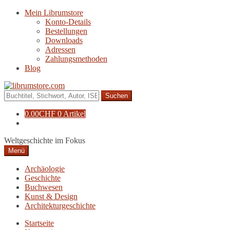
Zur
Zum
Mein Librumstore
Navigation
Inhalt
Konto-Details
springen
springen
Bestellungen
Downloads
Adressen
Zahlungsmethoden
Blog
Suche
nach:
0.00
CHF
0 Artikel
Weltgeschichte im Fokus
Menü
Archäologie
Geschichte
Buchwesen
Kunst & Design
Architekturgeschichte
Startseite