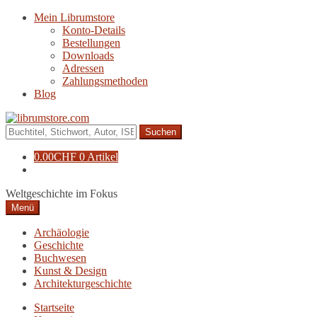
Zur
Zum
Mein Librumstore
Navigation
Inhalt
Konto-Details
springen
springen
Bestellungen
Downloads
Adressen
Zahlungsmethoden
Blog
Suche
nach:
0.00
CHF
0 Artikel
Weltgeschichte im Fokus
Menü
Archäologie
Geschichte
Buchwesen
Kunst & Design
Architekturgeschichte
Startseite