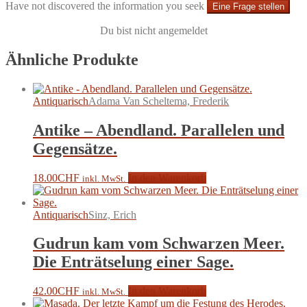
Have not discovered the information you seek
Eine Frage stellen
Du bist nicht angemeldet
Ähnliche Produkte
Antiquarisch
Adama Van Scheltema, Frederik
Antike – Abendland. Parallelen und
Gegensätze.
18.00
CHF
In den Warenkorb
inkl. MwSt.
Antiquarisch
Sinz, Erich
Gudrun kam vom Schwarzen Meer.
Die Enträtselung einer Sage.
42.00
CHF
In den Warenkorb
inkl. MwSt.