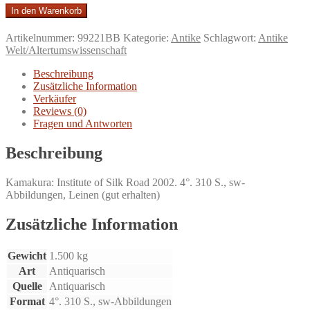
Silk
In den Warenkorb
road
art
Artikelnummer:
99221BB
Kategorie:
Antike
Schlagwort:
Antike
and
Welt/Altertumswissenschaft
archaeology,
Vol.
Beschreibung
8.
Zusätzliche Information
journal
Verkäufer
of
Reviews (0)
the
Fragen und Antworten
Institute
of
Beschreibung
Silk
Road
Kamakura: Institute of Silk Road 2002. 4°. 310 S., sw-
Studies,
Abbildungen, Leinen (gut erhalten)
Kamakura.
Menge
Zusätzliche Information
Gewicht
1.500 kg
Art
Antiquarisch
Quelle
Antiquarisch
Format
4°. 310 S., sw-Abbildungen