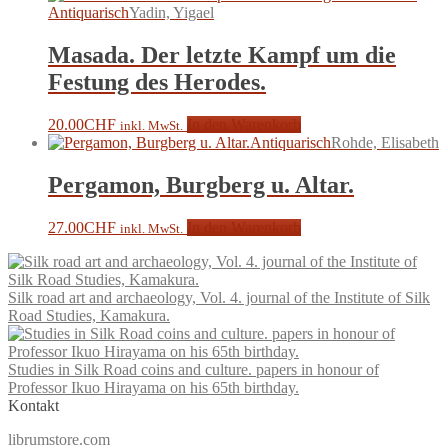
Antiquarisch
Yadin, Yigael
Masada. Der letzte Kampf um die
Festung des Herodes.
20.00
CHF
In den Warenkorb
inkl. MwSt.
Antiquarisch
Rohde, Elisabeth
Pergamon, Burgberg u. Altar.
27.00
CHF
In den Warenkorb
inkl. MwSt.
Silk road art and archaeology, Vol. 4. journal of the Institute of Silk
Road Studies, Kamakura.
Studies in Silk Road coins and culture. papers in honour of
Professor Ikuo Hirayama on his 65th birthday.
Kontakt
librumstore.com