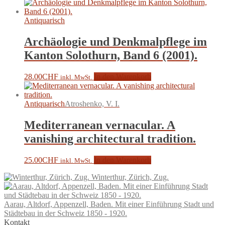
Antiquarisch
Archäologie und Denkmalpflege im
Kanton Solothurn, Band 6 (2001).
28.00
CHF
In den Warenkorb
inkl. MwSt.
Antiquarisch
Atroshenko, V. I.
Mediterranean vernacular. A
vanishing architectural tradition.
25.00
CHF
In den Warenkorb
inkl. MwSt.
Winterthur, Zürich, Zug.
Aarau, Altdorf, Appenzell, Baden. Mit einer Einführung Stadt und
Städtebau in der Schweiz 1850 - 1920.
Kontakt