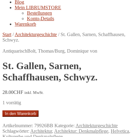
Blog
Mein LIBRUMSTORE
Bestellungen
Konto-Details
Warenkorb
Start
/
Architekturgeschichte
/
St. Gallen, Sarnen, Schaffhausen,
Schwyz.
Antiquarisch
Bolt, Thomas/Burg, Dominique von
St. Gallen, Sarnen,
Schaffhausen, Schwyz.
28.00
CHF
inkl. MwSt.
1 vorrätig
St.
In den Warenkorb
Gallen,
Sarnen,
Artikelnummer:
79926BB
Kategorie:
Architekturgeschichte
Schaffhausen,
Schlagwörter:
Architektur
,
Architektur: Denkmalpflege
,
Helvetica
,
Schwyz.
Kulturerbe und Denkmalpflege