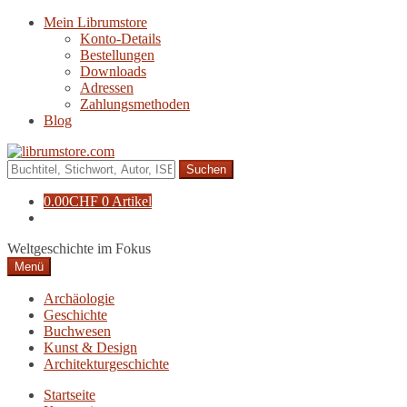
Zur
Zum
Mein Librumstore
Navigation
Inhalt
Konto-Details
springen
springen
Bestellungen
Downloads
Adressen
Zahlungsmethoden
Blog
Suche
nach:
0.00
CHF
0 Artikel
Weltgeschichte im Fokus
Menü
Archäologie
Geschichte
Buchwesen
Kunst & Design
Architekturgeschichte
Startseite