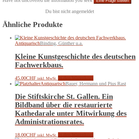
Have not discovered the information you seek
Eine Frage stellen
Du bist nicht angemeldet
Ähnliche Produkte
Antiquarisch
Binding, Günther u.a.
Kleine Kunstgeschichte des deutschen
Fachwerkbaus.
45.00
CHF
In den Warenkorb
inkl. MwSt.
Antiquarisch
Bauer, Hermann und Pius Rast
Die Stiftskirche St. Gallen. Ein
Bildband über die restaurierte
Kathedarale unter Mitwirkung des
Administrationsrates.
18.00
CHF
In den Warenkorb
inkl. MwSt.