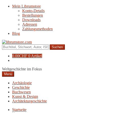
Zur
Zum
Mein Librumstore
Navigation
Inhalt
Konto-Details
springen
springen
Bestellungen
Downloads
Adressen
Zahlungsmethoden
Blog
Suche
nach:
0.00
CHF
0 Artikel
Weltgeschichte im Fokus
Menü
Archäologie
Geschichte
Buchwesen
Kunst & Design
Architekturgeschichte
Startseite