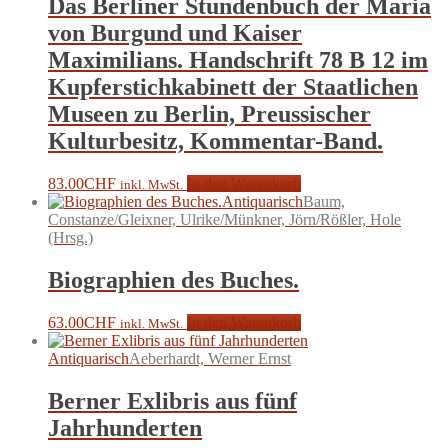
Das Berliner Stundenbuch der Maria
von Burgund und Kaiser
Maximilians. Handschrift 78 B 12 im
Kupferstichkabinett der Staatlichen
Museen zu Berlin, Preussischer
Kulturbesitz, Kommentar-Band.
83.00
CHF
In den Warenkorb
inkl. MwSt.
Antiquarisch
Baum,
Constanze/Gleixner, Ulrike/Münkner, Jörn/Rößler, Hole
(Hrsg.)
Biographien des Buches.
63.00
CHF
In den Warenkorb
inkl. MwSt.
Antiquarisch
Aeberhardt, Werner Ernst
Berner Exlibris aus fünf
Jahrhunderten