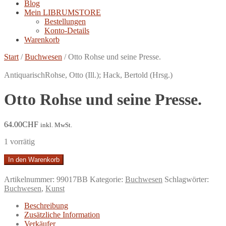
Blog
Mein LIBRUMSTORE
Bestellungen
Konto-Details
Warenkorb
Start
/
Buchwesen
/
Otto Rohse und seine Presse.
Antiquarisch
Rohse, Otto (Ill.); Hack, Bertold (Hrsg.)
Otto Rohse und seine Presse.
64.00
CHF
inkl. MwSt.
1 vorrätig
Otto
In den Warenkorb
Rohse
und
Artikelnummer:
99017BB
Kategorie:
Buchwesen
Schlagwörter:
seine
Buchwesen
,
Kunst
Presse.
Menge
Beschreibung
Zusätzliche Information
Verkäufer