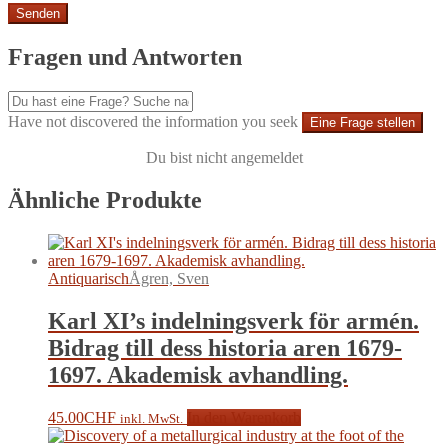
Fragen und Antworten
Have not discovered the information you seek
Eine Frage stellen
Du bist nicht angemeldet
Ähnliche Produkte
Antiquarisch
Ågren, Sven
Karl XI’s indelningsverk för armén.
Bidrag till dess historia aren 1679-
1697. Akademisk avhandling.
45.00
CHF
In den Warenkorb
inkl. MwSt.