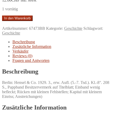
12.00
CHF
inkl. MwSt.
1 vorrätig
Die
In den Warenkorb
Völkerbundsatzung.
Erläuterung
Artikelnummer:
67473BB
Kategorie:
Geschichte
Schlagwort:
unter
Geschichte
Berücksichtigung
d.
Beschreibung
Verträge
Zusätzliche Information
von
Verkäufer
Locarno,
Reviews (0)
d.
Fragen und Antworten
Kriegsächtungspaktes
usw.
Beschreibung
Menge
Berlin: Hensel & Co. 1929. 3., erw. Aufl. (5.-7. Tsd.). Kl.-8°. 208
S., Pappband Besitzervermerk auf Titelblatt; Einband wenig
befleckt; Rücken mit kleinen Fehlstellen; Kapital mit kleinem
Einriss; Anstreichungen)
Zusätzliche Information