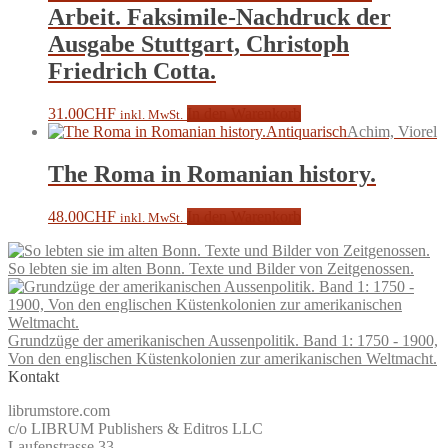
Arbeit. Faksimile-Nachdruck der
Ausgabe Stuttgart, Christoph
Friedrich Cotta.
31.00
CHF
In den Warenkorb
inkl. MwSt.
Antiquarisch
Achim, Viorel
The Roma in Romanian history.
48.00
CHF
In den Warenkorb
inkl. MwSt.
So lebten sie im alten Bonn. Texte und Bilder von Zeitgenossen.
Grundzüge der amerikanischen Aussenpolitik. Band 1: 1750 - 1900,
Von den englischen Küstenkolonien zur amerikanischen Weltmacht.
Kontakt
librumstore.com
c/o LIBRUM Publishers & Editros LLC
Laufenstrasse 33