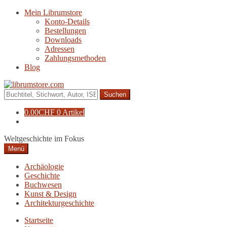
Zur
Zum
Mein Librumstore
Navigation
Inhalt
Konto-Details
springen
springen
Bestellungen
Downloads
Adressen
Zahlungsmethoden
Blog
Suche
nach:
0.00
CHF
0 Artikel
Weltgeschichte im Fokus
Menü
Archäologie
Geschichte
Buchwesen
Kunst & Design
Architekturgeschichte
Startseite