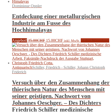
Dominique Oppler
Entdeckung einer metallurgischen
Industrie am Fusse des
Hochhimalayas
Ursprünglicher
Aktueller
Angebot!
35.00
CHF
15.00
CHF
In den Warenkorb
inkl. MwSt.
Preis
Preis
war:
ist:
35.00CHF
15.00CHF.
Antiquarisch
Schiller, Friedrich - Schiller, Johann Christoph
Friderich
Versuch über den Zusammenhang der
thierischen Natur des Menschen mit
seiner geistigen. Nachwort von
Johannes Oeschger. – Des Dichters
Friedrich Schiller medizinische