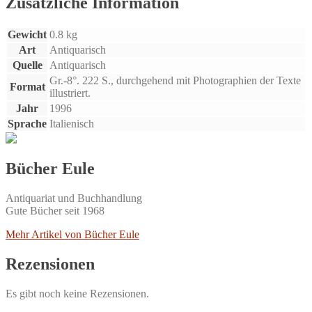
Zusätzliche Information
di
Angelo
Gewicht
0.8 kg
Polesello
e
Art
Antiquarisch
Augusto
Quelle
Antiquarisch
Burlon.
Gr.-8°. 222 S., durchgehend mit Photographien der Texte
Format
Menge
illustriert.
Jahr
1996
Sprache
Italienisch
Bücher Eule
Antiquariat und Buchhandlung
Gute Bücher seit 1968
Mehr Artikel von Bücher Eule
Rezensionen
Es gibt noch keine Rezensionen.