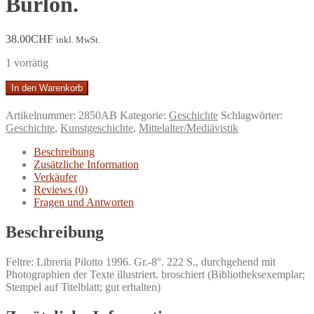
Burlon.
38.00
CHF
inkl. MwSt.
1 vorrätig
Iscrizioni
In den Warenkorb
altari
e
Artikelnummer:
2850AB
Kategorie:
Geschichte
Schlagwörter:
stemmi
Geschichte
,
Kunstgeschichte
,
Mittelalter/Mediävistik
del
duomo
Beschreibung
di
Zusätzliche Information
Feltre.
Verkäufer
Introduzione,
Reviews (0)
Schede,
Fragen und Antworten
Indici
e
Beschreibung
Note
a
Feltre: Libreria Pilotto 1996. Gr.-8°. 222 S., durchgehend mit
cura
Photographien der Texte illustriert. broschiert (Bibliotheksexemplar;
di
Stempel auf Titelblatt; gut erhalten)
Pietro
Rugo.
Contributi