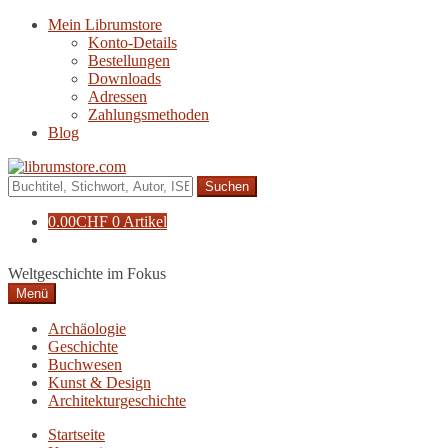
Zur
Zum
Mein Librumstore
Navigation
Inhalt
Konto-Details
springen
springen
Bestellungen
Downloads
Adressen
Zahlungsmethoden
Blog
Suche
nach:
0.00
CHF
0 Artikel
Weltgeschichte im Fokus
Menü
Archäologie
Geschichte
Buchwesen
Kunst & Design
Architekturgeschichte
Startseite