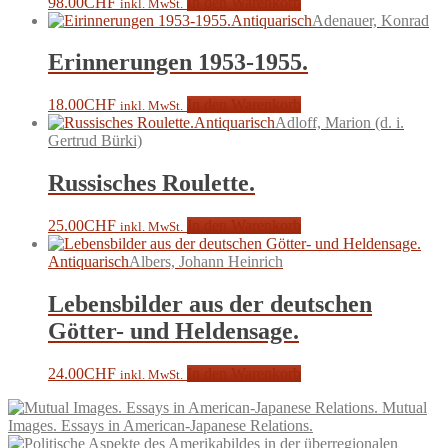
98.00
CHF
In den Warenkorb
inkl. MwSt.
Antiquarisch
Adenauer, Konrad
Erinnerungen 1953-1955.
18.00
CHF
In den Warenkorb
inkl. MwSt.
Antiquarisch
Adloff, Marion (d. i.
Gertrud Bürki)
Russisches Roulette.
25.00
CHF
In den Warenkorb
inkl. MwSt.
Antiquarisch
Albers, Johann Heinrich
Lebensbilder aus der deutschen
Götter- und Heldensage.
24.00
CHF
In den Warenkorb
inkl. MwSt.
Mutual
Images. Essays in American-Japanese Relations.