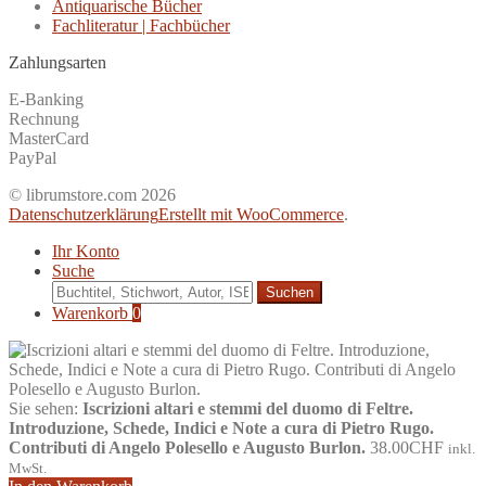
Antiquarische Bücher
Fachliteratur | Fachbücher
Zahlungsarten
E-Banking
Rechnung
MasterCard
PayPal
© librumstore.com 2026
Datenschutzerklärung
Erstellt mit WooCommerce
.
Ihr Konto
Suche
Suche
nach:
Warenkorb
0
Sie sehen:
Iscrizioni altari e stemmi del duomo di Feltre.
Introduzione, Schede, Indici e Note a cura di Pietro Rugo.
Contributi di Angelo Polesello e Augusto Burlon.
38.00
CHF
inkl.
MwSt.