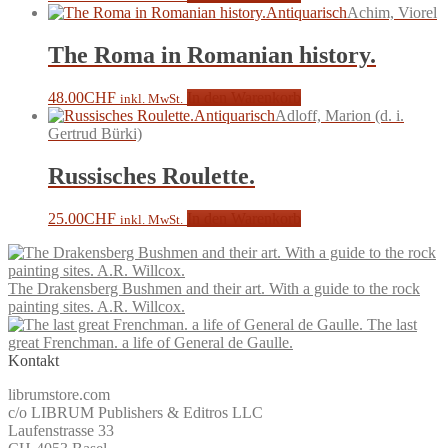
Antiquarisch
Achim, Viorel
The Roma in Romanian history.
48.00
CHF
In den Warenkorb
inkl. MwSt.
Antiquarisch
Adloff, Marion (d. i.
Gertrud Bürki)
Russisches Roulette.
25.00
CHF
In den Warenkorb
inkl. MwSt.
The Drakensberg Bushmen and their art. With a guide to the rock
painting sites. A.R. Willcox.
The last
great Frenchman. a life of General de Gaulle.
Kontakt
librumstore.com
c/o LIBRUM Publishers & Editros LLC
Laufenstrasse 33