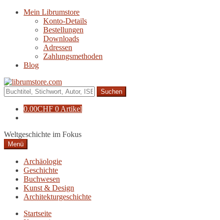
Zur
Zum
Mein Librumstore
Navigation
Inhalt
Konto-Details
springen
springen
Bestellungen
Downloads
Adressen
Zahlungsmethoden
Blog
Suche
nach:
0.00
CHF
0 Artikel
Weltgeschichte im Fokus
Menü
Archäologie
Geschichte
Buchwesen
Kunst & Design
Architekturgeschichte
Startseite