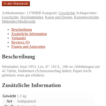
Kaiser
In den Warenkorb
Friedrichs
II.
Artikelnummer:
13780BB
Kategorie:
Geschichte
Schlagwörter:
Triumphtor
Geschichte
,
Hochmittelalter
,
Kunst und Design
,
Kunstgeschichte
,
zu
Mittelalter/Mediävistik
Capua.
Ein
Beschreibung
Denkmal
Zusätzliche Information
Hohenstaufischer
Verkäufer
Kunst
Reviews (0)
in
Fragen und Antworten
Süditalien.
Menge
Beschreibung
Wiesbaden: Insel 1953. Lex.-8°. 110 S., 108 sw-Abbildungen auf
42 Tafeln, Halbleinen (Schutzumschlag lädiert; Papier leicht
gebräunt; sonst gut erhalten)
Zusätzliche Information
Gewicht
1.1 kg
Art
Antiquarisch