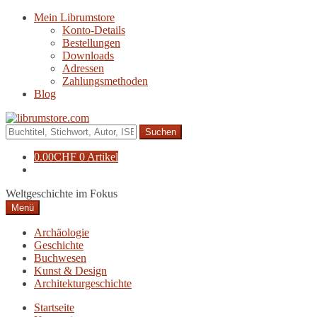
Zur
Zum
Mein Librumstore
Navigation
Inhalt
Konto-Details
springen
springen
Bestellungen
Downloads
Adressen
Zahlungsmethoden
Blog
Suche
nach:
0.00
CHF
0 Artikel
Weltgeschichte im Fokus
Menü
Archäologie
Geschichte
Buchwesen
Kunst & Design
Architekturgeschichte
Startseite