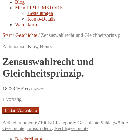
Blog
Mein LIBRUMSTORE
Bestellungen
Konto-Details
Warenkorb
Start
/
Geschichte
/
Zensuswahlrecht und Gleichheitsprinzip.
Antiquarisch
Kläy, Heinz
Zensuswahlrecht und
Gleichheitsprinzip.
18.00
CHF
inkl. MwSt.
1 vorrätig
Zensuswahlrecht
In den Warenkorb
und
Gleichheitsprinzip.
Artikelnummer:
67190BB
Kategorie:
Geschichte
Schlagwörter:
Menge
Geschichte
,
Jurisprudenz
,
Rechtsgeschichte
Beschreibung