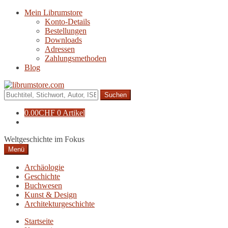
Zur
Zum
Mein Librumstore
Navigation
Inhalt
Konto-Details
springen
springen
Bestellungen
Downloads
Adressen
Zahlungsmethoden
Blog
Suche
nach:
0.00
CHF
0 Artikel
Weltgeschichte im Fokus
Menü
Archäologie
Geschichte
Buchwesen
Kunst & Design
Architekturgeschichte
Startseite