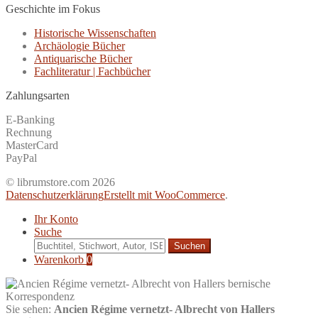
Geschichte im Fokus
Historische Wissenschaften
Archäologie Bücher
Antiquarische Bücher
Fachliteratur | Fachbücher
Zahlungsarten
E-Banking
Rechnung
MasterCard
PayPal
© librumstore.com 2026
Datenschutzerklärung
Erstellt mit WooCommerce
.
Ihr Konto
Suche
Suche
nach:
Warenkorb
0
Sie sehen:
Ancien Régime vernetzt- Albrecht von Hallers