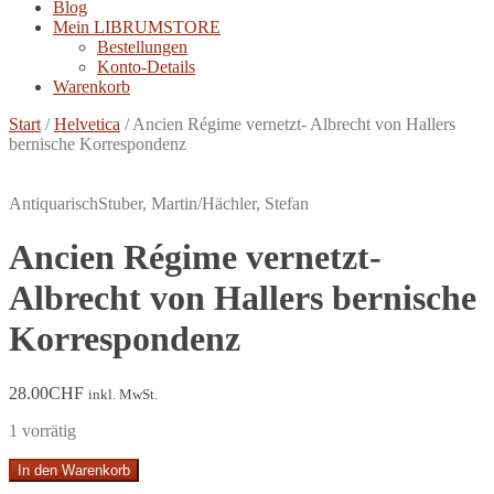
Blog
Mein LIBRUMSTORE
Bestellungen
Konto-Details
Warenkorb
Start
/
Helvetica
/
Ancien Régime vernetzt- Albrecht von Hallers
bernische Korrespondenz
Antiquarisch
Stuber, Martin/Hächler, Stefan
Ancien Régime vernetzt-
Albrecht von Hallers bernische
Korrespondenz
28.00
CHF
inkl. MwSt.
1 vorrätig
Ancien
In den Warenkorb
Régime