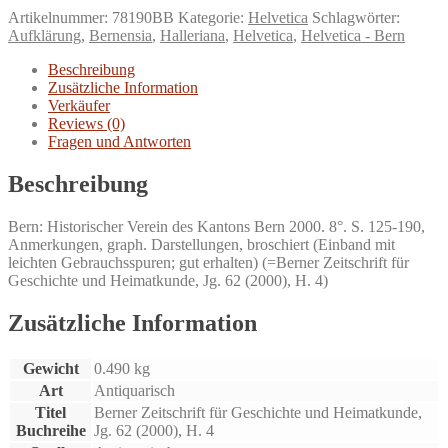
vernetzt-
Artikelnummer:
78190BB
Kategorie:
Helvetica
Schlagwörter:
Albrecht
Aufklärung
,
Bernensia
,
Halleriana
,
Helvetica
,
Helvetica - Bern
von
Hallers
Beschreibung
bernische
Zusätzliche Information
Korrespondenz
Verkäufer
Menge
Reviews (0)
Fragen und Antworten
Beschreibung
Bern: Historischer Verein des Kantons Bern 2000. 8°. S. 125-190,
Anmerkungen, graph. Darstellungen, broschiert (Einband mit
leichten Gebrauchsspuren; gut erhalten) (=Berner Zeitschrift für
Geschichte und Heimatkunde, Jg. 62 (2000), H. 4)
Zusätzliche Information
Gewicht
0.490 kg
Art
Antiquarisch
Titel
Berner Zeitschrift für Geschichte und Heimatkunde,
Buchreihe
Jg. 62 (2000), H. 4