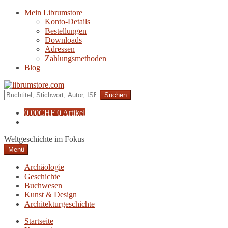
Zur
Zum
Mein Librumstore
Navigation
Inhalt
Konto-Details
springen
springen
Bestellungen
Downloads
Adressen
Zahlungsmethoden
Blog
Suche
nach:
0.00
CHF
0 Artikel
Weltgeschichte im Fokus
Menü
Archäologie
Geschichte
Buchwesen
Kunst & Design
Architekturgeschichte
Startseite