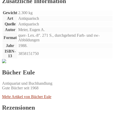
Zusätzliche Information
Januar
bis
Gewicht
2.300 kg
30.
Juni.
Art
Antiquarisch
Menge
Quelle
Antiquarisch
Autor
Meier, Eugen A.
quer- Lex.-8°. 271 S., durchgehend Farb- und sw-
Format
Abbildungen
Jahr
1988.
ISBN-
3858151750
13
Bücher Eule
Antiquariat und Buchhandlung
Gute Bücher seit 1968
Mehr Artikel von Bücher Eule
Rezensionen