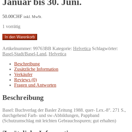
Januar bis 30. Juni.
50.00
CHF
inkl. MwSt.
1 vorrätig
Basler
In den Warenkorb
Almanach,
Band
Artikelnummer:
99763BB
Kategorie:
Helvetica
Schlagwörter:
1:
Basel-Stadt/Basel-Land
,
Helvetica
ein
authentischer
Beschreibung
Geschichtskalender
Zusätzliche Information
der
Verkäufer
Stadt
Reviews (0)
und
Fragen und Antworten
Landschaft
Basel
Beschreibung
durch
die
Basel: Buchverlag der Basler Zeitung 1988. quer- Lex.-8°. 271 S.,
Jahre
durchgehend Farb- und sw-Abbildungen, Pappband
374
(Schutzumschlag mit leichten Gebrauchsspuren; gut erhalten)
bis
1914,
1.