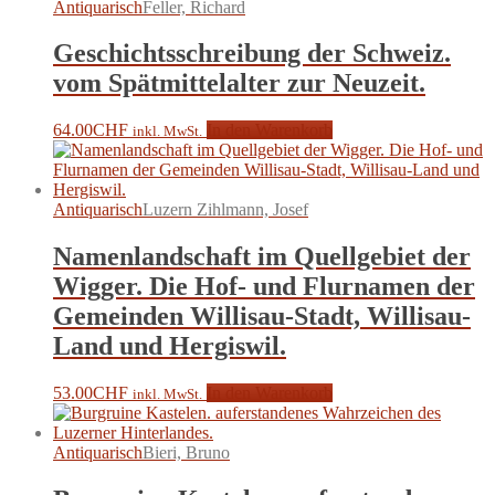
Antiquarisch
Feller, Richard
Geschichtsschreibung der Schweiz.
vom Spätmittelalter zur Neuzeit.
64.00
CHF
In den Warenkorb
inkl. MwSt.
Antiquarisch
Luzern Zihlmann, Josef
Namenlandschaft im Quellgebiet der
Wigger. Die Hof- und Flurnamen der
Gemeinden Willisau-Stadt, Willisau-
Land und Hergiswil.
53.00
CHF
In den Warenkorb
inkl. MwSt.
Antiquarisch
Bieri, Bruno