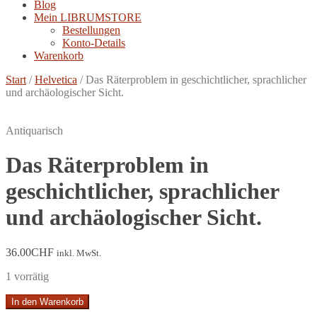
Blog
Mein LIBRUMSTORE
Bestellungen
Konto-Details
Warenkorb
Start
/
Helvetica
/
Das Räterproblem in geschichtlicher, sprachlicher
und archäologischer Sicht.
Antiquarisch
Das Räterproblem in
geschichtlicher, sprachlicher
und archäologischer Sicht.
36.00
CHF
inkl. MwSt.
1 vorrätig
Das
In den Warenkorb
Räterproblem