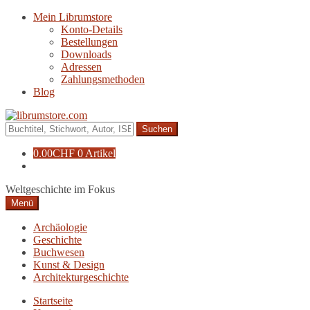
Zur
Zum
Mein Librumstore
Navigation
Inhalt
Konto-Details
springen
springen
Bestellungen
Downloads
Adressen
Zahlungsmethoden
Blog
Suche
nach:
0.00
CHF
0 Artikel
Weltgeschichte im Fokus
Menü
Archäologie
Geschichte
Buchwesen
Kunst & Design
Architekturgeschichte
Startseite