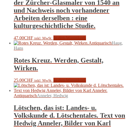
der Zürcher-Glasmaler von 1540 an
und Nachweis noch vorhandener
Arbeiten derselben : eine
kulturgeschichtliche Studie.
47.00
CHF
In den Warenkorb
inkl. MwSt.
Antiquarisch
Haug,
Hans
Rotes Kreuz. Werden, Gestalt,
Wirken.
25.00
CHF
In den Warenkorb
inkl. MwSt.
Antiquarisch
Anneler, Hedwig
Lötschen, das ist: Landes- u.
Volkskunde d. Lötschentales. Text von
Hedwig Anneler, Bilder von Karl