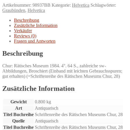
in
Artikelnummer:
98937BB
Kategorie:
Helvetica
Schlagwörter:
geschichtlicher,
Graubünden
,
Helvetica
sprachlicher
und
Beschreibung
archäologischer
Zusätzliche Information
Sicht.
Verkäufer
Menge
Reviews (0)
Fragen und Antworten
Beschreibung
Chur: Rätisches Museum 1984. 4°. 64 S., zahlreiche sw-
Abbildungen, Broschiert (Einband mit leichten Gebrauchsspuren;
gut erhalten) (=Schriftenreihe des Rätischen Museums Chur, 28)
Zusätzliche Information
Gewicht
0.800 kg
Art
Antiquarisch
Titel Buchreihe
Schriftenreihe des Rätischen Museums Chur, 28
Quelle
Antiquarisch
Titel Buchreihe
Schriftenreihe des Rätischen Museums Chur, 28