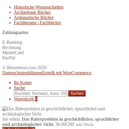
Historische Wissenschaften
Archäologie Bücher
Antiquarische Bücher
Fachliteratur | Fachbücher
Zahlungsarten
E-Banking
Rechnung
MasterCard
PayPal
© librumstore.com 2026
Datenschutzerklärung
Erstellt mit WooCommerce
.
Ihr Konto
Suche
Suche
nach:
Warenkorb
0
Sie sehen:
Das Räterproblem in geschichtlicher, sprachlicher
und archäologischer Sicht.
36.00
CHF
inkl. MwSt.