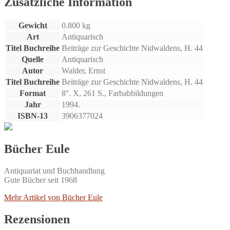
Zusätzliche Information
bis
1481.
Gewicht
0.800 kg
Menge
Art
Antiquarisch
Titel Buchreihe
Beiträge zur Geschichte Nidwaldens, H. 44
Quelle
Antiquarisch
Autor
Walder, Ernst
Titel Buchreihe
Beiträge zur Geschichte Nidwaldens, H. 44
Format
8°. X, 261 S., Farbabbildungen
Jahr
1994.
ISBN-13
3906377024
Bücher Eule
Antiquariat und Buchhandlung
Gute Bücher seit 1968
Mehr Artikel von Bücher Eule
Rezensionen