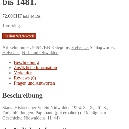
bis 1481.
72.00
CHF
inkl. MwSt.
1 vorrätig
Das
In den Warenkorb
Stanser
Verkommnis.
Artikelnummer:
94947BB
Kategorie:
Helvetica
Schlagwörter:
ein
Helvetica
,
Nid- und Obwalden
Kapitel
eidgenössischer
Beschreibung
Geschichte
Zusätzliche Information
neu
Verkäufer
untersucht:
Reviews (0)
die
Fragen und Antworten
Entstehung
des
Beschreibung
Verkommnisses
von
Stans: Historischer Verein Nidwalden 1994. 8°. X, 261 S.,
Stans
Farbabbildungen, Pappband (gut erhalten) (=Beiträge zur
in
Geschichte Nidwaldens, H. 44)
den
Jahren
1477