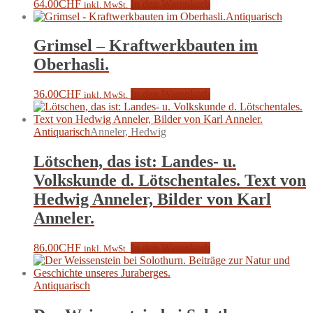
64.00
CHF
In den Warenkorb
inkl. MwSt.
Antiquarisch
Grimsel – Kraftwerkbauten im
Oberhasli.
36.00
CHF
In den Warenkorb
inkl. MwSt.
Antiquarisch
Anneler, Hedwig
Lötschen, das ist: Landes- u.
Volkskunde d. Lötschentales. Text von
Hedwig Anneler, Bilder von Karl
Anneler.
86.00
CHF
In den Warenkorb
inkl. MwSt.
Antiquarisch