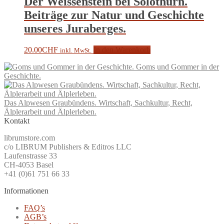
Der Weissenstein bei Solothurn.
Beiträge zur Natur und Geschichte
unseres Juraberges.
20.00
CHF
In den Warenkorb
inkl. MwSt.
Goms und Gommer in der
Geschichte.
Das Alpwesen Graubündens. Wirtschaft, Sachkultur, Recht,
Älplerarbeit und Älplerleben.
Kontakt
librumstore.com
c/o LIBRUM Publishers & Editros LLC
Laufenstrasse 33
CH-4053 Basel
+41 (0)61 751 66 33
Informationen
FAQ’s
AGB’s