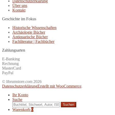
Datenschutzerklärung
Über uns
Kontakt
Geschichte im Fokus
Historische Wissenschaften
Archäologie Bücher
Antiquarische Bücher
Fachliteratur | Fachbücher
Zahlungsarten
E-Banking
Rechnung
MasterCard
PayPal
© librumstore.com 2026
Datenschutzerklärung
Erstellt mit WooCommerce
.
Ihr Konto
Suche
Suche
nach:
Warenkorb
0