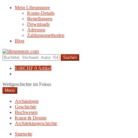
Zur
Zum
Mein Librumstore
Navigation
Inhalt
Konto-Details
springen
springen
Bestellungen
Downloads
Adressen
Zahlungsmethoden
Blog
Suche
nach:
0.00
CHF
0 Artikel
Weltgeschichte im Fokus
Menü
Archäologie
Geschichte
Buchwesen
Kunst & Design
Architekturgeschichte
Startseite