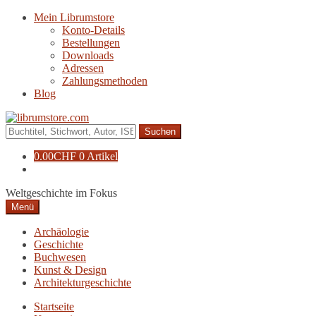
Zur
Zum
Mein Librumstore
Navigation
Inhalt
Konto-Details
springen
springen
Bestellungen
Downloads
Adressen
Zahlungsmethoden
Blog
Suche
nach:
0.00
CHF
0 Artikel
Weltgeschichte im Fokus
Menü
Archäologie
Geschichte
Buchwesen
Kunst & Design
Architekturgeschichte
Startseite