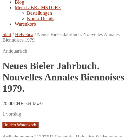
Blog
Mein LIBRUMSTORE
Bestellungen
Konto-Details
Warenkorb
Start
/
Helvetica
/
Neues Bieler Jahrbuch. Nouvelles Annales
Biennoises 1979.
Antiquarisch
Neues Bieler Jahrbuch.
Nouvelles Annales Biennoises
1979.
20.00
CHF
inkl. MwSt.
1 vorrätig
Neues
In den Warenkorb
Bieler
Jahrbuch.
Artikelnummer:
81397BB
Kategorie:
Helvetica
Schlagwörter: