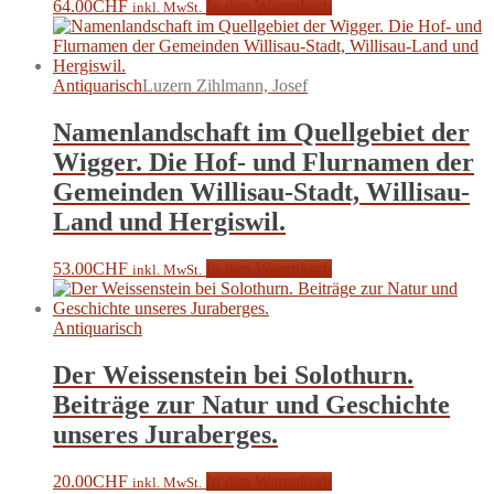
64.00
CHF
In den Warenkorb
inkl. MwSt.
Antiquarisch
Luzern Zihlmann, Josef
Namenlandschaft im Quellgebiet der
Wigger. Die Hof- und Flurnamen der
Gemeinden Willisau-Stadt, Willisau-
Land und Hergiswil.
53.00
CHF
In den Warenkorb
inkl. MwSt.
Antiquarisch
Der Weissenstein bei Solothurn.
Beiträge zur Natur und Geschichte
unseres Juraberges.
20.00
CHF
In den Warenkorb
inkl. MwSt.