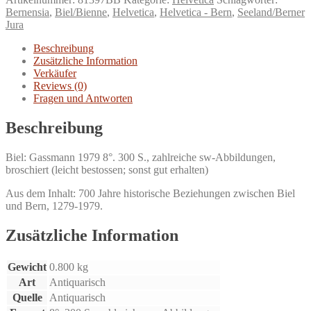
Nouvelles
Bernensia
,
Biel/Bienne
,
Helvetica
,
Helvetica - Bern
,
Seeland/Berner
Annales
Jura
Biennoises
1979.
Beschreibung
Menge
Zusätzliche Information
Verkäufer
Reviews (0)
Fragen und Antworten
Beschreibung
Biel: Gassmann 1979 8°. 300 S., zahlreiche sw-Abbildungen,
broschiert (leicht bestossen; sonst gut erhalten)
Aus dem Inhalt: 700 Jahre historische Beziehungen zwischen Biel
und Bern, 1279-1979.
Zusätzliche Information
Gewicht
0.800 kg
Art
Antiquarisch
Quelle
Antiquarisch