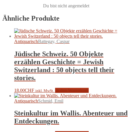
Du bist nicht angemeldet
Ähnliche Produkte
Antiquarisch
Battegay, Caspar
Jüdische Schweiz. 50 Objekte
erzählen Geschichte = Jewish
Switzerland : 50 objects tell their
stories.
18.00
CHF
In den Warenkorb
inkl. MwSt.
Antiquarisch
Schmid, Emil
Steinkultur im Wallis. Abenteuer und
Entdeckungen.