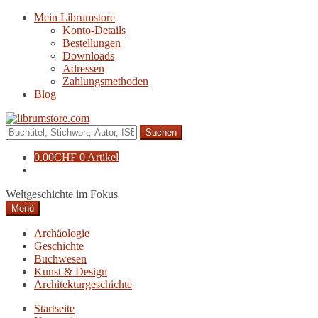
Zur
Zum
Mein Librumstore
Navigation
Inhalt
Konto-Details
springen
springen
Bestellungen
Downloads
Adressen
Zahlungsmethoden
Blog
Suche
nach:
0.00
CHF
0 Artikel
Weltgeschichte im Fokus
Menü
Archäologie
Geschichte
Buchwesen
Kunst & Design
Architekturgeschichte
Startseite