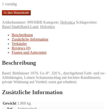
1 vorrätig
Rund
In den Warenkorb
um
den
Artikelnummer:
99930BB
Kategorie:
Helvetica
Schlagwörter:
Baselstab.
Basel-Stadt/Basel-Land
,
Helvetica
3
historische
Beschreibung
Bildbände
Zusätzliche Information
über
Verkäufer
200
Reviews (0)
Städte
Fragen und Antworten
u.
Dörfer
Beschreibung
in
der
Basel: Birkhäuser 1976. Gr.-8°. 320 S., durchgehend Farb- und sw-
Regio
Abbildungen, Leinen Schutzumschlag mit leichten Randläsuren;
Basiliensis,
private Widmung auf Vortitel; sonst gut erhalten)
Band
1:
Basels
Zusätzliche Information
Landgemeinden.
Das
Gewicht
1.800 kg
Baselbiet.
Menge
Art
Antiquarisch