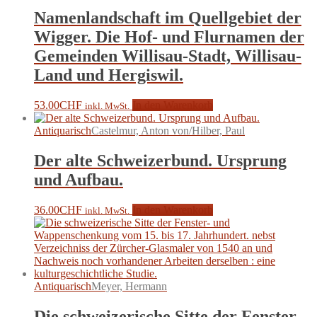
Namenlandschaft im Quellgebiet der
Wigger. Die Hof- und Flurnamen der
Gemeinden Willisau-Stadt, Willisau-
Land und Hergiswil.
53.00
CHF
In den Warenkorb
inkl. MwSt.
Antiquarisch
Castelmur, Anton von/Hilber, Paul
Der alte Schweizerbund. Ursprung
und Aufbau.
36.00
CHF
In den Warenkorb
inkl. MwSt.
Antiquarisch
Meyer, Hermann
Die schweizerische Sitte der Fenster-