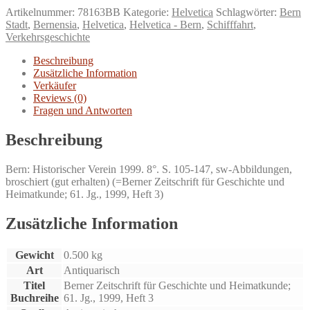
im
Artikelnummer:
78163BB
Kategorie:
Helvetica
Schlagwörter:
Bern
Alten
Stadt
,
Bernensia
,
Helvetica
,
Helvetica - Bern
,
Schifffahrt
,
Bern.
Verkehrsgeschichte
Wasserwege,
Schiffe
Beschreibung
und
Zusätzliche Information
Organisation.
Verkäufer
Menge
Reviews (0)
Fragen und Antworten
Beschreibung
Bern: Historischer Verein 1999. 8°. S. 105-147, sw-Abbildungen,
broschiert (gut erhalten) (=Berner Zeitschrift für Geschichte und
Heimatkunde; 61. Jg., 1999, Heft 3)
Zusätzliche Information
Gewicht
0.500 kg
Art
Antiquarisch
Titel
Berner Zeitschrift für Geschichte und Heimatkunde;
Buchreihe
61. Jg., 1999, Heft 3