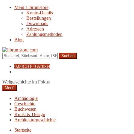
Zur
Zum
Mein Librumstore
Navigation
Inhalt
Konto-Details
springen
springen
Bestellungen
Downloads
Adressen
Zahlungsmethoden
Blog
Suche
nach:
0.00
CHF
0 Artikel
Weltgeschichte im Fokus
Menü
Archäologie
Geschichte
Buchwesen
Kunst & Design
Architekturgeschichte
Startseite