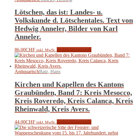
Lötschen, das ist: Landes- u.
Volkskunde d. Lötschentales. Text von
Hedwig Anneler, Bilder von Karl
Anneler.
86.00
CHF
In den Warenkorb
inkl. MwSt.
Antiquarisch
Batz, Hans
Kirchen und Kapellen des Kantons
Graubünden, Band 7: Kreis Mesocco,
Kreis Roveredo, Kreis Calanca, Kreis
Rheinwald, Kreis Avers.
44.00
CHF
In den Warenkorb
inkl. MwSt.