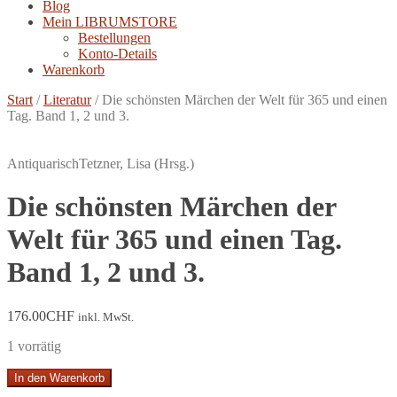
Blog
Mein LIBRUMSTORE
Bestellungen
Konto-Details
Warenkorb
Start
/
Literatur
/
Die schönsten Märchen der Welt für 365 und einen
Tag. Band 1, 2 und 3.
Antiquarisch
Tetzner, Lisa (Hrsg.)
Die schönsten Märchen der
Welt für 365 und einen Tag.
Band 1, 2 und 3.
176.00
CHF
inkl. MwSt.
1 vorrätig
Die
In den Warenkorb
schönsten