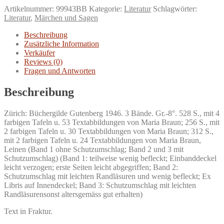
Märchen
Artikelnummer:
99943BB
Kategorie:
Literatur
Schlagwörter:
der
Literatur
,
Märchen und Sagen
Welt
für
Beschreibung
365
Zusätzliche Information
und
Verkäufer
einen
Reviews (0)
Tag.
Fragen und Antworten
Band
1,
Beschreibung
2
und
Zürich: Büchergilde Gutenberg 1946. 3 Bände. Gr.-8°. 528 S., mit 4
3.
farbigen Tafeln u. 53 Textabbildungen von Maria Braun; 256 S., mit
Menge
2 farbigen Tafeln u. 30 Textabbildungen von Maria Braun; 312 S.,
mit 2 farbigen Tafeln u. 24 Textabbildungen von Maria Braun,
Leinen (Band 1 ohne Schutzumschlag; Band 2 und 3 mit
Schutzumschlag) (Band 1: teilweise wenig befleckt; Einbanddeckel
leicht verzogen; erste Seiten leicht abgegriffen; Band 2:
Schutzumschlag mit leichten Randläsuren und wenig befleckt; Ex
Libris auf Innendeckel; Band 3: Schutzumschlag mit leichten
Randläsurensonst altersgemäss gut erhalten)
Text in Fraktur.