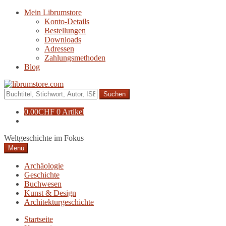
Zur
Zum
Mein Librumstore
Navigation
Inhalt
Konto-Details
springen
springen
Bestellungen
Downloads
Adressen
Zahlungsmethoden
Blog
Suche
nach:
0.00
CHF
0 Artikel
Weltgeschichte im Fokus
Menü
Archäologie
Geschichte
Buchwesen
Kunst & Design
Architekturgeschichte
Startseite