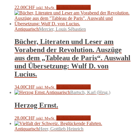
22.00
CHF
In den Warenkorb
inkl. MwSt.
Antiquarisch
Mercier, Louis Sébastien
Bücher, Literaten und Leser am
Vorabend der Revolution. Auszüge
aus dem „Tableau de Paris“. Auswahl
und Übersetzung: Wulf D. von
Lucius.
34.00
CHF
In den Warenkorb
inkl. MwSt.
Antiquarisch
Bartsch, Karl (Hrsg.)
Herzog Ernst.
28.00
CHF
In den Warenkorb
inkl. MwSt.
Antiquarisch
Heer, Gottlieb Heinrich