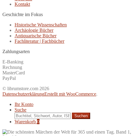
Kontakt
Geschichte im Fokus
Historische Wissenschaften
Archäologie Bücher
Antiquarische Bücher
Fachliteratur | Fachbücher
Zahlungsarten
E-Banking
Rechnung
MasterCard
PayPal
© librumstore.com 2026
Datenschutzerklärung
Erstellt mit WooCommerce
.
Ihr Konto
Suche
Suche
nach:
Warenkorb
0