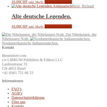
16.00
CHF
In den Warenkorb
inkl. MwSt.
Antiquarisch
Benz, Richard
Alte deutsche Legenden.
16.00
CHF
In den Warenkorb
inkl. MwSt.
Die Nibelungen. der
Nibelungen Noth.
Nordamerikanische Indianermärchen.
Kontakt
librumstore.com
c/o LIBRUM Publishers & Editros LLC
Laufenstrasse 33
CH-4053 Basel
+41 (0)61 751 66 33
Informationen
FAQ’s
AGB’s
Datenschutzerklärung
Über uns
Kontakt