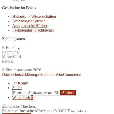
Geschichte im Fokus
Historische Wissenschaften
Archäologie Bücher
Antiquarische Bücher
Fachliteratur | Fachbücher
Zahlungsarten
E-Banking
Rechnung
MasterCard
PayPal
© librumstore.com 2026
Datenschutzerklärung
Erstellt mit WooCommerce
.
Ihr Konto
Suche
Suche
nach:
Warenkorb
0
Sie sehen:
Indische Märchen.
18.00
CHF
inkl. MwSt.