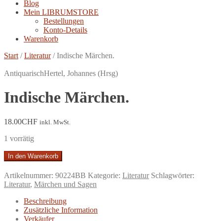
Blog
Mein LIBRUMSTORE
Bestellungen
Konto-Details
Warenkorb
Start
/
Literatur
/
Indische Märchen.
Antiquarisch
Hertel, Johannes (Hrsg)
Indische Märchen.
18.00
CHF
inkl. MwSt.
1 vorrätig
Indische
In den Warenkorb
Märchen.
Menge
Artikelnummer:
90224BB
Kategorie:
Literatur
Schlagwörter:
Literatur
,
Märchen und Sagen
Beschreibung
Zusätzliche Information
Verkäufer