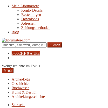
Zur
Zum
Mein Librumstore
Navigation
Inhalt
Konto-Details
springen
springen
Bestellungen
Downloads
Adressen
Zahlungsmethoden
Blog
Suche
nach:
0.00
CHF
0 Artikel
Weltgeschichte im Fokus
Menü
Archäologie
Geschichte
Buchwesen
Kunst & Design
Architekturgeschichte
Startseite