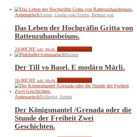
Antiquarisch
Arnim, Gisela von/Arnim, Bettina von
Das Leben der Hochgräfin Gritta von
Rattenzuhausbeiuns.
24.00
CHF
In den Warenkorb
inkl. MwSt.
Antiquarisch
Blasius
Der Till vo Basel. E modärn Märli.
16.00
CHF
In den Warenkorb
inkl. MwSt.
Antiquarisch
Bollinger, Armin
Der Königsmantel /Grenada oder die
Stunde der Freiheit Zwei
Geschichten.