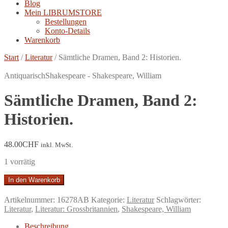
Blog
Mein LIBRUMSTORE
Bestellungen
Konto-Details
Warenkorb
Start
/
Literatur
/
Sämtliche Dramen, Band 2: Historien.
Antiquarisch
Shakespeare - Shakespeare, William
Sämtliche Dramen, Band 2:
Historien.
48.00
CHF
inkl. MwSt.
1 vorrätig
Sämtliche
In den Warenkorb
Dramen,
Band
Artikelnummer:
16278AB
Kategorie:
Literatur
Schlagwörter:
2:
Literatur
,
Literatur: Grossbritannien
,
Shakespeare, William
Historien.
Menge
Beschreibung