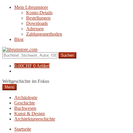
Zur
Zum
Mein Librumstore
Navigation
Inhalt
Konto-Details
springen
springen
Bestellungen
Downloads
Adressen
Zahlungsmethoden
Blog
Suche
nach:
0.00
CHF
0 Artikel
Weltgeschichte im Fokus
Menü
Archäologie
Geschichte
Buchwesen
Kunst & Design
Architekturgeschichte
Startseite