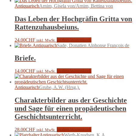
Antiquarisch
Arnim, Gisela von/Arnim, Bettina von
Das Leben der Hochgräfin Gritta von
Rattenzuhausbeiuns.
24.00
CHF
In den Warenkorb
inkl. MwSt.
Antiquarisch
Sade, Donatien Alphonse François de
Briefe.
14.00
CHF
In den Warenkorb
inkl. MwSt.
Antiquarisch
Grube, A.W. (Hrsg.).
Charakterbilder aus der Geschichte
und Sage für einen propädeutischen
Geschichtsunterricht.
28.00
CHF
In den Warenkorb
inkl. MwSt.
Antiquarisch
Wieth-Knudsen, K.A.