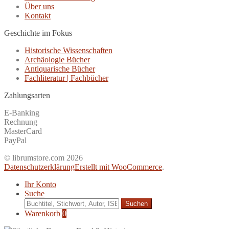
Über uns
Kontakt
Geschichte im Fokus
Historische Wissenschaften
Archäologie Bücher
Antiquarische Bücher
Fachliteratur | Fachbücher
Zahlungsarten
E-Banking
Rechnung
MasterCard
PayPal
© librumstore.com 2026
Datenschutzerklärung
Erstellt mit WooCommerce
.
Ihr Konto
Suche
Suche
nach:
Warenkorb
0