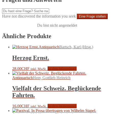
Have not discovered the information you seek
Eine Frage stellen
Du bist nicht angemeldet
Ähnliche Produkte
Antiquarisch
Bartsch, Karl (Hrsg.)
Herzog Ernst.
28.00
CHF
In den Warenkorb
inkl. MwSt.
Antiquarisch
Heer, Gottlieb Heinrich
Vielfalt der Schweiz. Beglückende
Fahrten.
16.00
CHF
In den Warenkorb
inkl. MwSt.