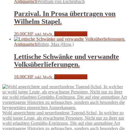
Antiquarisch
Wolfram von Eschenbach
Parzival. In Prosa übertragen von
Wilhelm Stapel.
20.00
CHF
In den Warenkorb
inkl. MwSt.
Antiquarisch
Böhm, Max (Hrsg.)
Lettische Schwänke und verwandte
Volksüberlieferungen.
18.00
CHF
In den Warenkorb
inkl. MwSt.
Wohl angerichtete und neuerfundene Tugend-Schul, In welcher so
wohl junge Leute, als erwachsene Personen, Nicht nur zu ihrer gar
wohl erlaubten Gemüths-Ergötzung, Die auf eine anmuthige Art
vorgetragene Historien zu gebrauchen, sondern auch besonders die