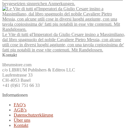
beygesetzten sinnreichen Anmerkungen.
Le Vite di tutti gl'Imperatori da Giulio Cesare insino a Massimiliano,
dal libro spagnuolo del nobile Cavaliere Pietro Messia, con alcune
utili cose in diversi luoghi aggiunte, con una tavola copiosissima de'
fatti piu notabili in esse vite contenuti. Mit Randglossen.
Kontakt
librumstore.com
c/o LIBRUM Publishers & Editros LLC
Laufenstrasse 33
CH-4053 Basel
+41 (0)61 751 66 33
Informationen
FAQ’s
AGB’s
Datenschutzerklärung
Über uns
Kontakt