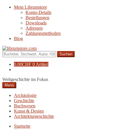
Zur
Zum
Mein Librumstore
Navigation
Inhalt
Konto-Details
springen
springen
Bestellungen
Downloads
Adressen
Zahlungsmethoden
Blog
Suche
nach:
0.00
CHF
0 Artikel
Weltgeschichte im Fokus
Menü
Archäologie
Geschichte
Buchwesen
Kunst & Design
Architekturgeschichte
Startseite