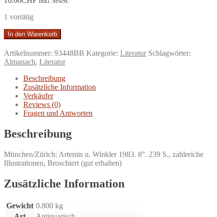
16.00
CHF
inkl. MwSt.
1 vorrätig
Winkler-
In den Warenkorb
Wegweiser
zur
Artikelnummer:
93448BB
Kategorie:
Literatur
Schlagwörter:
Weltliteratur.
Almanach
,
Literatur
rund
300
Beschreibung
Bände
Zusätzliche Information
Weltliteratur
Verkäufer
-
Reviews (0)
das
Fragen und Antworten
größte
Programm
Beschreibung
abendländischer
Dichtung.
München/Zürich: Artemis u. Winkler 1983. 8°. 239 S., zahlreiche
Menge
Illustrationen, Broschiert (gut erhalten)
Zusätzliche Information
Gewicht
0.800 kg
Art
Antiquarisch