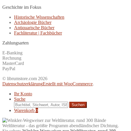
Geschichte im Fokus
Historische Wissenschaften
Archäologie Bücher
Antiquarische Bücher
Fachliteratur | Fachbücher
Zahlungsarten
E-Banking
Rechnung
MasterCard
PayPal
© librumstore.com 2026
Datenschutzerklärung
Erstellt mit WooCommerce
.
Ihr Konto
Suche
Suche
nach:
Warenkorb
0
Sie sehen:
Winkler-Wegweiser zur Weltliteratur. rund 300