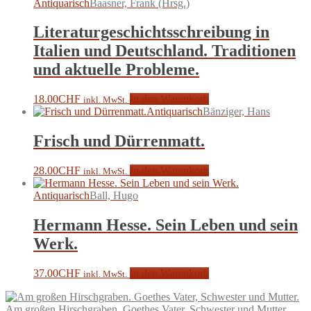
Antiquarisch
Baasner, Frank (Hrsg.)
Literaturgeschichtsschreibung in
Italien und Deutschland. Traditionen
und aktuelle Probleme.
18.00
CHF
In den Warenkorb
inkl. MwSt.
Antiquarisch
Bänziger, Hans
Frisch und Dürrenmatt.
28.00
CHF
In den Warenkorb
inkl. MwSt.
Antiquarisch
Ball, Hugo
Hermann Hesse. Sein Leben und sein
Werk.
37.00
CHF
In den Warenkorb
inkl. MwSt.
Am großen Hirschgraben. Goethes Vater, Schwester und Mutter.