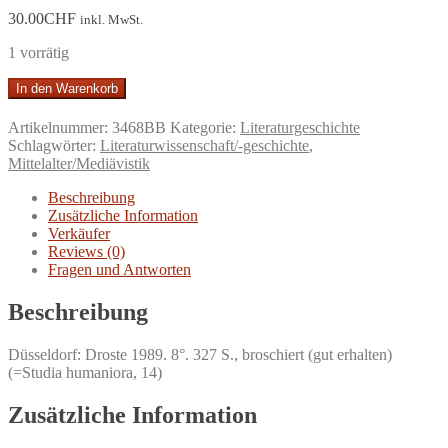
30.00
CHF
inkl. MwSt.
1 vorrätig
Das
In den Warenkorb
Fest
in
Artikelnummer:
3468BB
Kategorie:
Literaturgeschichte
der
Schlagwörter:
Literaturwissenschaft/-geschichte
,
Dichtung.
Mittelalter/Mediävistik
Untersuchungen
zur
Beschreibung
historischen
Zusätzliche Information
Semantik
Verkäufer
eines
Reviews (0)
literarischen
Fragen und Antworten
Motivs
in
Beschreibung
der
mittelhochdeutschen
Düsseldorf: Droste 1989. 8°. 327 S., broschiert (gut erhalten)
Epik.
(=Studia humaniora, 14)
Menge
Zusätzliche Information