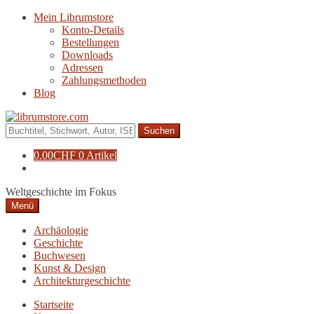
Zur
Zum
Mein Librumstore
Navigation
Inhalt
Konto-Details
springen
springen
Bestellungen
Downloads
Adressen
Zahlungsmethoden
Blog
Suche
nach:
0.00
CHF
0 Artikel
Weltgeschichte im Fokus
Menü
Archäologie
Geschichte
Buchwesen
Kunst & Design
Architekturgeschichte
Startseite