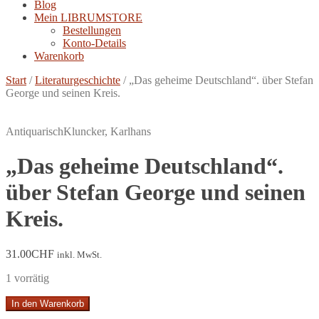
Blog
Mein LIBRUMSTORE
Bestellungen
Konto-Details
Warenkorb
Start
/
Literaturgeschichte
/
„Das geheime Deutschland“. über Stefan
George und seinen Kreis.
Antiquarisch
Kluncker, Karlhans
„Das geheime Deutschland“.
über Stefan George und seinen
Kreis.
31.00
CHF
inkl. MwSt.
1 vorrätig
"Das
In den Warenkorb
geheime