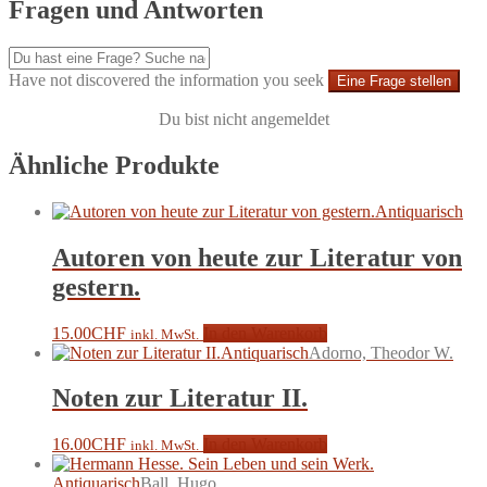
Fragen und Antworten
Have not discovered the information you seek
Eine Frage stellen
Du bist nicht angemeldet
Ähnliche Produkte
Antiquarisch
Autoren von heute zur Literatur von
gestern.
15.00
CHF
In den Warenkorb
inkl. MwSt.
Antiquarisch
Adorno, Theodor W.
Noten zur Literatur II.
16.00
CHF
In den Warenkorb
inkl. MwSt.
Antiquarisch
Ball, Hugo