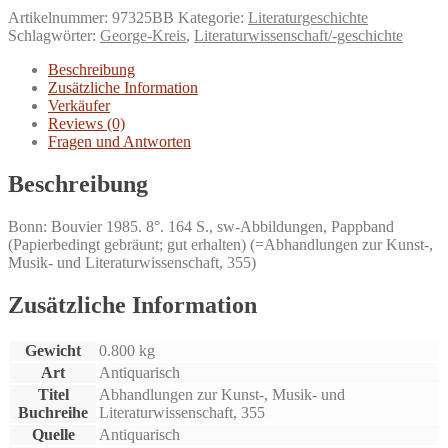
Deutschland".
Artikelnummer:
97325BB
Kategorie:
Literaturgeschichte
über
Schlagwörter:
George-Kreis
,
Literaturwissenschaft/-geschichte
Stefan
George
Beschreibung
und
Zusätzliche Information
seinen
Verkäufer
Kreis.
Reviews (0)
Menge
Fragen und Antworten
Beschreibung
Bonn: Bouvier 1985. 8°. 164 S., sw-Abbildungen, Pappband
(Papierbedingt gebräunt; gut erhalten) (=Abhandlungen zur Kunst-,
Musik- und Literaturwissenschaft, 355)
Zusätzliche Information
Gewicht
0.800 kg
Art
Antiquarisch
Titel
Abhandlungen zur Kunst-, Musik- und
Buchreihe
Literaturwissenschaft, 355
Quelle
Antiquarisch