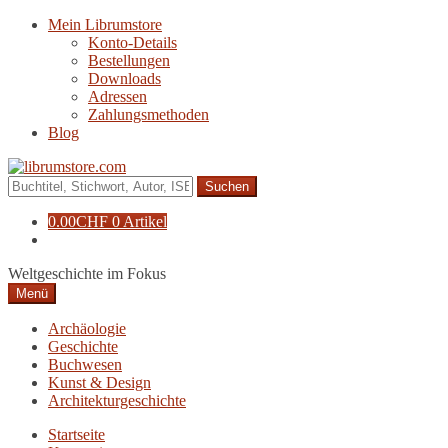
Zur
Zum
Mein Librumstore
Navigation
Inhalt
Konto-Details
springen
springen
Bestellungen
Downloads
Adressen
Zahlungsmethoden
Blog
Suche
nach:
0.00
CHF
0 Artikel
Weltgeschichte im Fokus
Menü
Archäologie
Geschichte
Buchwesen
Kunst & Design
Architekturgeschichte
Startseite