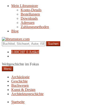
Zur
Zum
Mein Librumstore
Navigation
Inhalt
Konto-Details
springen
springen
Bestellungen
Downloads
Adressen
Zahlungsmethoden
Blog
Suche
nach:
0.00
CHF
0 Artikel
Weltgeschichte im Fokus
Menü
Archäologie
Geschichte
Buchwesen
Kunst & Design
Architekturgeschichte
Startseite