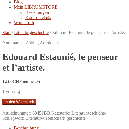
Blog
Mein LIBRUMSTORE
Bestellungen
Konto-Details
Warenkorb
Start
/
Literaturgeschichte
/
Edouard Estaunié, le penseur et l’artiste.
Antiquarisch
Züblin, Antoinette
Edouard Estaunié, le penseur
et l’artiste.
14.00
CHF
inkl. MwSt.
1 vorrätig
Edouard
In den Warenkorb
Estaunié,
le
Artikelnummer:
60451BB
Kategorie:
Literaturgeschichte
penseur
Schlagwort:
Literaturwissenschaft/-geschichte
et
l'artiste.
Beschreibung