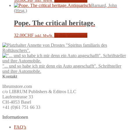
16.00
CHF
In den Warenkorb
inkl. MwSt.
Antiquarisch
Barnard, John
(Hrsg.)
Pope. The critical heritage.
32.00
CHF
In den Warenkorb
inkl. MwSt.
Annette von Drostes "Spiritus familiaris des
Roßtäuschers".
"... und so habe ich mir denn ein Auto angeschafft". Schriftsteller
und ihre Automobile.
Kontakt
librumstore.com
c/o LIBRUM Publishers & Editros LLC
Laufenstrasse 33
CH-4053 Basel
+41 (0)61 751 66 33
Informationen
FAQ’s