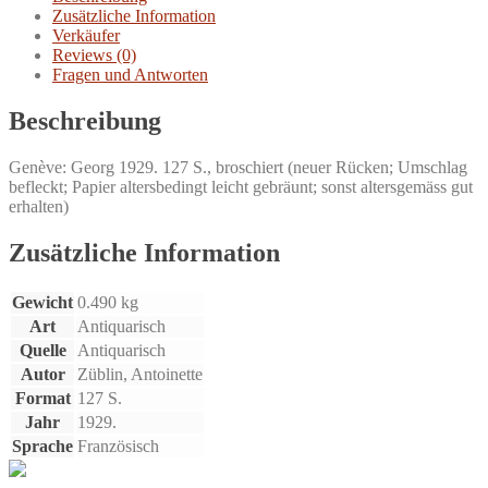
Menge
Zusätzliche Information
Verkäufer
Reviews (0)
Fragen und Antworten
Beschreibung
Genève: Georg 1929. 127 S., broschiert (neuer Rücken; Umschlag
befleckt; Papier altersbedingt leicht gebräunt; sonst altersgemäss gut
erhalten)
Zusätzliche Information
Gewicht
0.490 kg
Art
Antiquarisch
Quelle
Antiquarisch
Autor
Züblin, Antoinette
Format
127 S.
Jahr
1929.
Sprache
Französisch