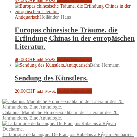
37.00
CHF
In den Warenkorb
inkl. MwSt.
Antiquarisch
Holländer, Hans
Europas chinesische Träume. die
Erfindung Chinas in der europäischen
Literatur.
40.00
CHF
In den Warenkorb
inkl. MwSt.
Antiquarisch
Bahr, Hermann
Sendung des Künstlers.
20.00
CHF
In den Warenkorb
inkl. MwSt.
Calamus. Männliche Homosexualität in der Literatur des 20.
Jahrhunderts. Eine Anthologie.
La fabrique de la langue. De François Rabelais à Réjean Ducharme.