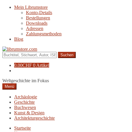
Zur
Zum
Mein Librumstore
Navigation
Inhalt
Konto-Details
springen
springen
Bestellungen
Downloads
Adressen
Zahlungsmethoden
Blog
Suche
nach:
0.00
CHF
0 Artikel
Weltgeschichte im Fokus
Menü
Archäologie
Geschichte
Buchwesen
Kunst & Design
Architekturgeschichte
Startseite