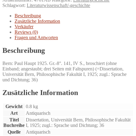
Rainer
Schlagwort:
Literaturwissenschaft/-geschichte
Maria
Rilkes.
Beschreibung
Menge
Zusätzliche Information
Verkäufer
Reviews (0)
Fragen und Antworten
Beschreibung
Bern: Paul Haupt 1925. Gr.-8°. 141, IV S., broschiert (ohne
Einband; angestaubt; drei Seiten mit Faltspuren) (=Dissertation,
Universität Bern, Philosophische Fakultät I, 1925; zugl.: Sprache
und Dichtung; 36)
Zusätzliche Information
Gewicht
0.8 kg
Art
Antiquarisch
Titel
Dissertation, Universität Bern, Philosophische Fakultät
Buchreihe
I, 1925; zugl.: Sprache und Dichtung; 36
Quelle
Antiquarisch