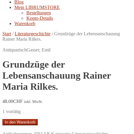
Blog
Mein LIBRUMSTORE
Bestellungen
Konto-Details
Warenkorb
Start
/
Literaturgeschichte
/
Grundzüge der Lebensanschauung
Rainer Maria Rilkes.
Antiquarisch
Gasser, Emil
Grundzüge der
Lebensanschauung Rainer
Maria Rilkes.
48.00
CHF
inkl. MwSt.
1 vorrätig
Grundzüge
In den Warenkorb
der
Lebensanschauung
Artikelnummer:
4761AB
Kategorie:
Literaturgeschichte