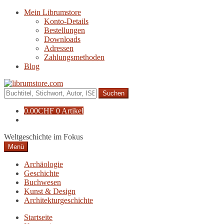
Zur
Zum
Mein Librumstore
Navigation
Inhalt
Konto-Details
springen
springen
Bestellungen
Downloads
Adressen
Zahlungsmethoden
Blog
Suche
nach:
0.00
CHF
0 Artikel
Weltgeschichte im Fokus
Menü
Archäologie
Geschichte
Buchwesen
Kunst & Design
Architekturgeschichte
Startseite