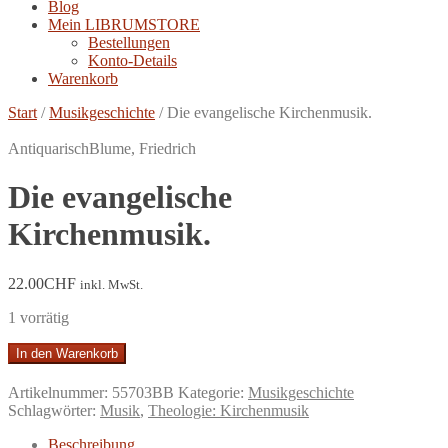
Blog
Mein LIBRUMSTORE
Bestellungen
Konto-Details
Warenkorb
Start
/
Musikgeschichte
/
Die evangelische Kirchenmusik.
Antiquarisch
Blume, Friedrich
Die evangelische
Kirchenmusik.
22.00
CHF
inkl. MwSt.
1 vorrätig
Die
In den Warenkorb
evangelische
Kirchenmusik.
Artikelnummer:
55703BB
Kategorie:
Musikgeschichte
Menge
Schlagwörter:
Musik
,
Theologie: Kirchenmusik
Beschreibung