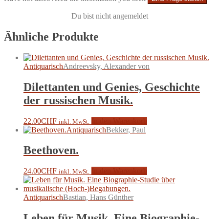
Du bist nicht angemeldet
Ähnliche Produkte
Antiquarisch
Andreevsky, Alexander von
Dilettanten und Genies, Geschichte
der russischen Musik.
22.00
CHF
In den Warenkorb
inkl. MwSt.
Antiquarisch
Bekker, Paul
Beethoven.
24.00
CHF
In den Warenkorb
inkl. MwSt.
Antiquarisch
Bastian, Hans Günther
Leben für Musik. Eine Biographie-