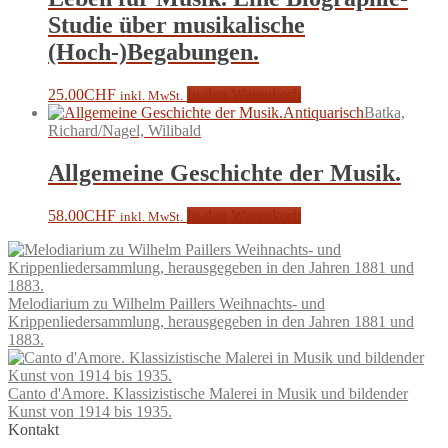
Studie über musikalische
(Hoch-)Begabungen.
25.00
CHF
In den Warenkorb
inkl. MwSt.
Antiquarisch
Batka,
Richard/Nagel, Wilibald
Allgemeine Geschichte der Musik.
58.00
CHF
In den Warenkorb
inkl. MwSt.
Melodiarium zu Wilhelm Paillers Weihnachts- und
Krippenliedersammlung, herausgegeben in den Jahren 1881 und
1883.
Canto d'Amore. Klassizistische Malerei in Musik und bildender
Kunst von 1914 bis 1935.
Kontakt