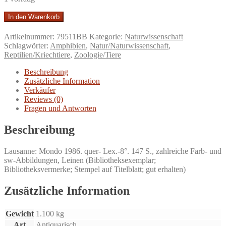
Amphibien
In den Warenkorb
und
Reptilien
Artikelnummer:
79511BB
Kategorie:
Naturwissenschaft
der
Schlagwörter:
Amphibien
,
Natur/Naturwissenschaft
,
Schweiz.
Reptilien/Kriechtiere
,
Zoologie/Tiere
Frösche
und
Beschreibung
Kröten,
Zusätzliche Information
Molche
Verkäufer
und
Reviews (0)
Salamander,
Fragen und Antworten
Eidechsen
und
Beschreibung
Schlangen.
Menge
Lausanne: Mondo 1986. quer- Lex.-8°. 147 S., zahlreiche Farb- und
sw-Abbildungen, Leinen (Bibliotheksexemplar;
Bibliotheksvermerke; Stempel auf Titelblatt; gut erhalten)
Zusätzliche Information
Gewicht
1.100 kg
Art
Antiquarisch