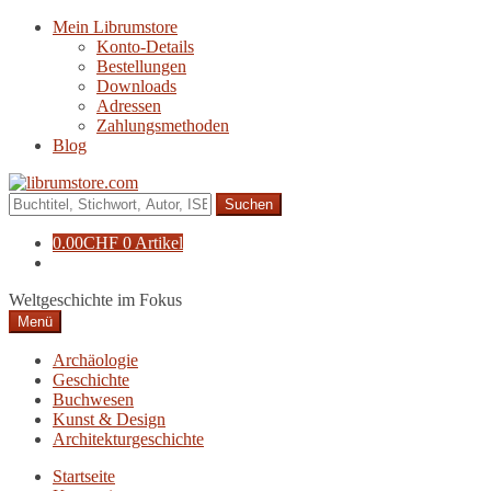
Zur
Zum
Mein Librumstore
Navigation
Inhalt
Konto-Details
springen
springen
Bestellungen
Downloads
Adressen
Zahlungsmethoden
Blog
Suche
nach:
0.00
CHF
0 Artikel
Weltgeschichte im Fokus
Menü
Archäologie
Geschichte
Buchwesen
Kunst & Design
Architekturgeschichte
Startseite