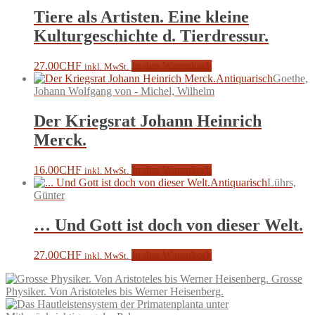
Tiere als Artisten. Eine kleine
Kulturgeschichte d. Tierdressur.
27.00
CHF
In den Warenkorb
inkl. MwSt.
Antiquarisch
Goethe,
Johann Wolfgang von - Michel, Wilhelm
Der Kriegsrat Johann Heinrich
Merck.
16.00
CHF
In den Warenkorb
inkl. MwSt.
Antiquarisch
Lührs,
Günter
… Und Gott ist doch von dieser Welt.
27.00
CHF
In den Warenkorb
inkl. MwSt.
Grosse
Physiker. Von Aristoteles bis Werner Heisenberg.