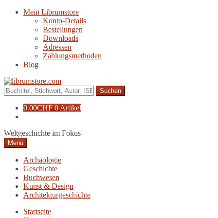
Zur
Zum
Mein Librumstore
Navigation
Inhalt
Konto-Details
springen
springen
Bestellungen
Downloads
Adressen
Zahlungsmethoden
Blog
Suche
nach:
0.00
CHF
0 Artikel
Weltgeschichte im Fokus
Menü
Archäologie
Geschichte
Buchwesen
Kunst & Design
Architekturgeschichte
Startseite