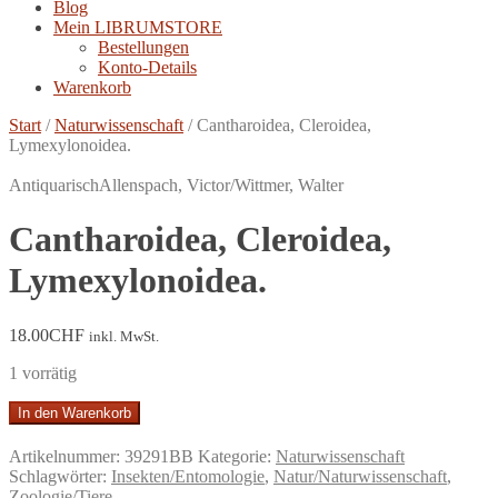
Blog
Mein LIBRUMSTORE
Bestellungen
Konto-Details
Warenkorb
Start
/
Naturwissenschaft
/
Cantharoidea, Cleroidea,
Lymexylonoidea.
Antiquarisch
Allenspach, Victor/Wittmer, Walter
Cantharoidea, Cleroidea,
Lymexylonoidea.
18.00
CHF
inkl. MwSt.
1 vorrätig
Cantharoidea,
In den Warenkorb
Cleroidea,
Lymexylonoidea.
Artikelnummer:
39291BB
Kategorie:
Naturwissenschaft
Menge
Schlagwörter:
Insekten/Entomologie
,
Natur/Naturwissenschaft
,
Zoologie/Tiere