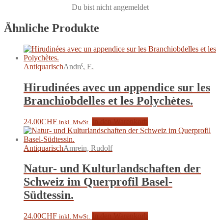
Du bist nicht angemeldet
Ähnliche Produkte
Antiquarisch
André, E.
Hirudinées avec un appendice sur les
Branchiobdelles et les Polychètes.
24.00
CHF
In den Warenkorb
inkl. MwSt.
Antiquarisch
Amrein, Rudolf
Natur- und Kulturlandschaften der
Schweiz im Querprofil Basel-
Südtessin.
24.00
CHF
In den Warenkorb
inkl. MwSt.