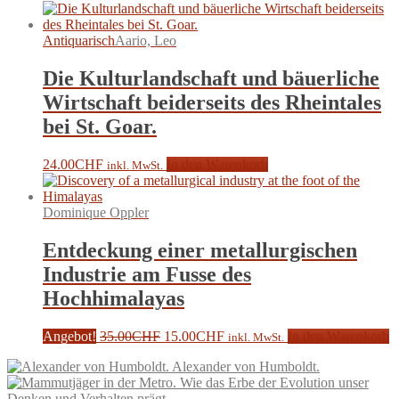
Antiquarisch
Aario, Leo
Die Kulturlandschaft und bäuerliche
Wirtschaft beiderseits des Rheintales
bei St. Goar.
24.00
CHF
In den Warenkorb
inkl. MwSt.
Dominique Oppler
Entdeckung einer metallurgischen
Industrie am Fusse des
Hochhimalayas
Ursprünglicher
Aktueller
Angebot!
35.00
CHF
15.00
CHF
In den Warenkorb
inkl. MwSt.
Preis
Preis
Alexander von Humboldt.
war:
ist:
35.00CHF
15.00CHF.