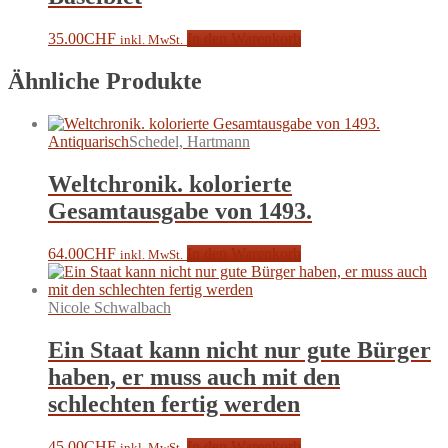
35.00
CHF
In den Warenkorb
inkl. MwSt.
Ähnliche Produkte
Antiquarisch
Schedel, Hartmann
Weltchronik. kolorierte
Gesamtausgabe von 1493.
64.00
CHF
In den Warenkorb
inkl. MwSt.
Nicole Schwalbach
Ein Staat kann nicht nur gute Bürger
haben, er muss auch mit den
schlechten fertig werden
45.00
CHF
In den Warenkorb
inkl. MwSt.