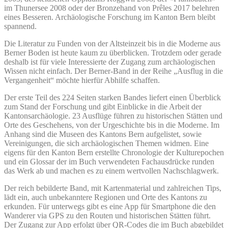
im Thunersee 2008 oder der Bronzehand von Prêles 2017 belehren
eines Besseren. Archäologische Forschung im Kanton Bern bleibt
spannend.
Die Literatur zu Funden von der Altsteinzeit bis in die Moderne aus
Berner Boden ist heute kaum zu überblicken. Trotzdem oder gerade
deshalb ist für viele Interessierte der Zugang zum archäologischen
Wissen nicht einfach. Der Berner-Band in der Reihe „Ausflug in die
Vergangenheit“ möchte hierfür Abhilfe schaffen.
Der erste Teil des 224 Seiten starken Bandes liefert einen Überblick
zum Stand der Forschung und gibt Einblicke in die Arbeit der
Kantonsarchäologie. 23 Ausflüge führen zu historischen Stätten und
Orte des Geschehens, von der Urgeschichte bis in die Moderne. Im
Anhang sind die Museen des Kantons Bern aufgelistet, sowie
Vereinigungen, die sich archäologischen Themen widmen. Eine
eigens für den Kanton Bern erstellte Chronologie der Kulturepochen
und ein Glossar der im Buch verwendeten Fachausdrücke runden
das Werk ab und machen es zu einem wertvollen Nachschlagwerk.
Der reich bebilderte Band, mit Kartenmaterial und zahlreichen Tips,
lädt ein, auch unbekanntere Regionen und Orte des Kantons zu
erkunden. Für unterwegs gibt es eine App für Smartphone die den
Wanderer via GPS zu den Routen und historischen Stätten führt.
Der Zugang zur App erfolgt über QR-Codes die im Buch abgebildet