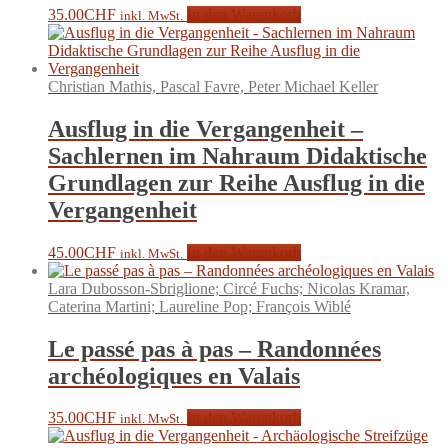
35.00
CHF
In den Warenkorb
inkl. MwSt.
Christian Mathis, Pascal Favre, Peter Michael Keller
Ausflug in die Vergangenheit –
Sachlernen im Nahraum Didaktische
Grundlagen zur Reihe Ausflug in die
Vergangenheit
45.00
CHF
In den Warenkorb
inkl. MwSt.
Lara Dubosson-Sbriglione; Circé Fuchs; Nicolas Kramar,
Caterina Martini; Laureline Pop; François Wiblé
Le passé pas à pas – Randonnées
archéologiques en Valais
35.00
CHF
In den Warenkorb
inkl. MwSt.