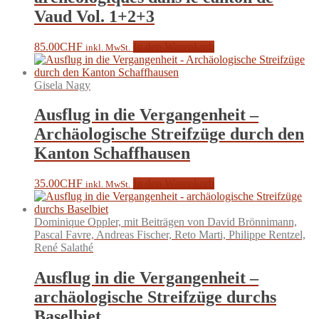
Vaud Vol. 1+2+3
85.00
CHF
In den Warenkorb
inkl. MwSt.
Gisela Nagy
Ausflug in die Vergangenheit –
Archäologische Streifzüge durch den
Kanton Schaffhausen
35.00
CHF
In den Warenkorb
inkl. MwSt.
Dominique Oppler, mit Beiträgen von David Brönnimann,
Pascal Favre, Andreas Fischer, Reto Marti, Philippe Rentzel,
René Salathé
Ausflug in die Vergangenheit –
archäologische Streifzüge durchs
Baselbiet