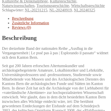
Kulturerbe & Denkmalpflege
,
Kulturgeschichte
,
Naturwissenschaften
,
Tourismusgeschichte
,
Wirtschaftsgeschichte
Schlagwörter:
NL-20231215
,
NL-20240919
,
NL20240325
Beschreibung
Zusätzliche Information
Reviews (0)
Beschreibung
Der dreizehnte Band der nationalen Reihe „Ausflug in die
Vergangenenheit | Le pssé pas à pas | Esplorando il passato“ widmet
sich dem Kanton Bern.
Seit gut 200 Jahren erforschen Altertumskundler und
archäologiebegeisterte Amateure, Lokalhistoriker und Lehrkräfte,
Universitätsprofessoren und ‑professorinnen, Studierende sowie
Mitarbeitende von Museen und des Archäologischen Dienstes des
Kantons Bern die archäologischen Funde und Stätten im Kanton
Bern. In dieser Zeit hat sich die Archäologie von der Liebhaberei für
«vaterländische Altertümer» zur hochspezialisierten Wissenschaft
entwickelt. Wer glaubt, dass in dem dicht besiedelten Kanton Bern
inzwischen alles Wichtige entdeckt wäre, irrt: Die berühmt
gewordenen Entdeckungen der Eisfunde auf dem Schnidejoch
2003, des keltischen Oppidums Roggwil 2008, der «Pfahlbauten»