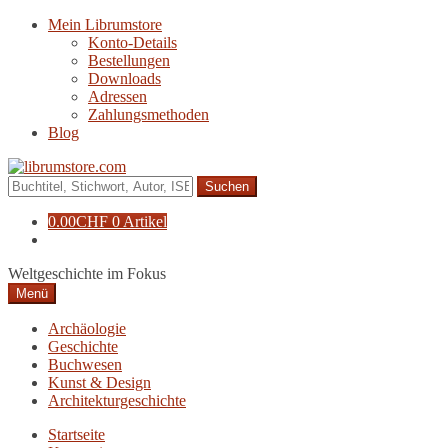
Zur
Zum
Mein Librumstore
Navigation
Inhalt
Konto-Details
springen
springen
Bestellungen
Downloads
Adressen
Zahlungsmethoden
Blog
Suche
nach:
0.00
CHF
0 Artikel
Weltgeschichte im Fokus
Menü
Archäologie
Geschichte
Buchwesen
Kunst & Design
Architekturgeschichte
Startseite