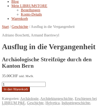
Blog
Mein LIBRUMSTORE
Bestellungen
Konto-Details
Warenkorb
Start
/
Geschichte
/
Ausflug in die Vergangenheit
Adriano Boschetti, Armand Baeriswyl
Ausflug in die Vergangenheit
Archäologische Streifzüge durch den
Kanton Bern
35.00
CHF
inkl. MwSt.
Ausflug
in
In den Warenkorb
die
Vergangenheit
Kategorien:
Archäologie
,
Architekturgeschichte
,
Erschienen bei
Menge
LIBRUM P&E
,
Geschichte
,
Helvetica
,
Industriegeschichte
,