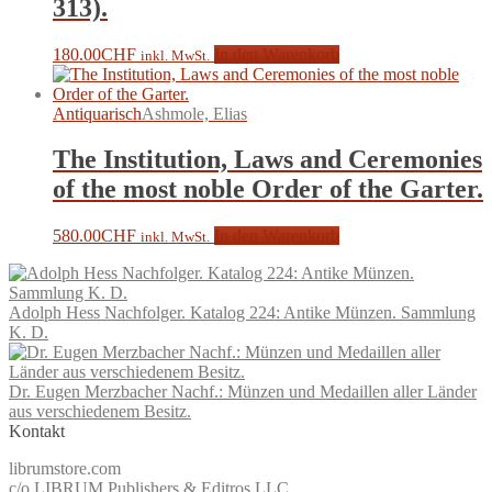
313).
180.00
CHF
In den Warenkorb
inkl. MwSt.
Antiquarisch
Ashmole, Elias
The Institution, Laws and Ceremonies
of the most noble Order of the Garter.
580.00
CHF
In den Warenkorb
inkl. MwSt.
Adolph Hess Nachfolger. Katalog 224: Antike Münzen. Sammlung
K. D.
Dr. Eugen Merzbacher Nachf.: Münzen und Medaillen aller Länder
aus verschiedenem Besitz.
Kontakt
librumstore.com
c/o LIBRUM Publishers & Editros LLC