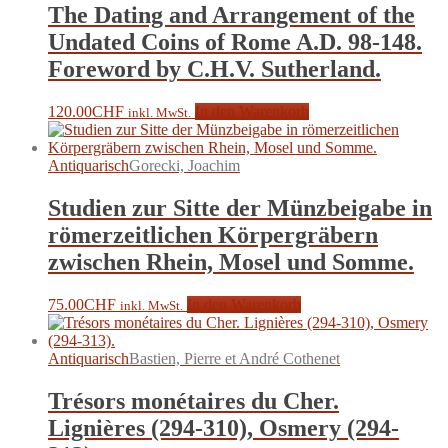
The Dating and Arrangement of the
Undated Coins of Rome A.D. 98-148.
Foreword by C.H.V. Sutherland.
120.00
CHF
In den Warenkorb
inkl. MwSt.
Antiquarisch
Gorecki, Joachim
Studien zur Sitte der Münzbeigabe in
römerzeitlichen Körpergräbern
zwischen Rhein, Mosel und Somme.
75.00
CHF
In den Warenkorb
inkl. MwSt.
Antiquarisch
Bastien, Pierre et André Cothenet
Trésors monétaires du Cher.
Lignières (294-310), Osmery (294-