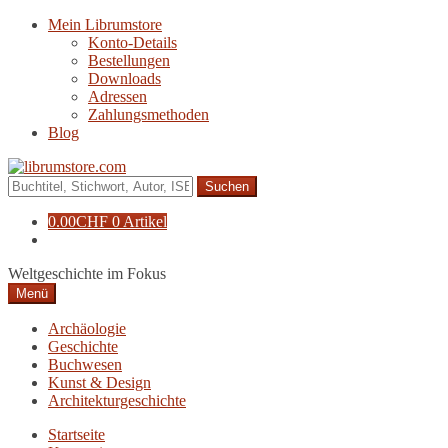
Zur
Zum
Mein Librumstore
Navigation
Inhalt
Konto-Details
springen
springen
Bestellungen
Downloads
Adressen
Zahlungsmethoden
Blog
Suche
nach:
0.00
CHF
0 Artikel
Weltgeschichte im Fokus
Menü
Archäologie
Geschichte
Buchwesen
Kunst & Design
Architekturgeschichte
Startseite