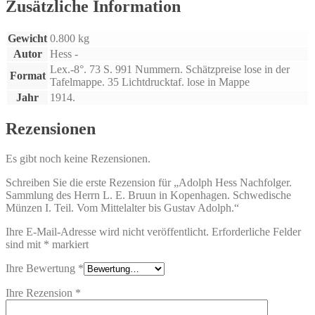
Menge
Zusätzliche Information
Gewicht
0.800 kg
Autor
Hess -
Lex.-8°. 73 S. 991 Nummern. Schätzpreise lose in der
Format
Tafelmappe. 35 Lichtdrucktaf. lose in Mappe
Jahr
1914.
Rezensionen
Es gibt noch keine Rezensionen.
Schreiben Sie die erste Rezension für „Adolph Hess Nachfolger.
Sammlung des Herrn L. E. Bruun in Kopenhagen. Schwedische
Münzen I. Teil. Vom Mittelalter bis Gustav Adolph.“
Ihre E-Mail-Adresse wird nicht veröffentlicht.
Erforderliche Felder
sind mit
*
markiert
Ihre Bewertung
*
Ihre Rezension
*