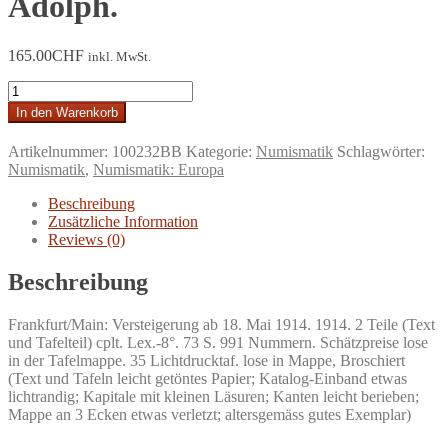
Adolph.
165.00
CHF
inkl. MwSt.
Adolph
Hess
In den Warenkorb
Nachfolger.
Sammlung
Artikelnummer:
100232BB
Kategorie:
Numismatik
Schlagwörter:
des
Numismatik
,
Numismatik: Europa
Herrn
L.
Beschreibung
E.
Zusätzliche Information
Bruun
Reviews (0)
in
Kopenhagen.
Beschreibung
Schwedische
Münzen
I.
Frankfurt/Main: Versteigerung ab 18. Mai 1914. 1914. 2 Teile (Text
Teil.
und Tafelteil) cplt. Lex.-8°. 73 S. 991 Nummern. Schätzpreise lose
Vom
in der Tafelmappe. 35 Lichtdrucktaf. lose in Mappe, Broschiert
Mittelalter
(Text und Tafeln leicht getöntes Papier; Katalog-Einband etwas
bis
lichtrandig; Kapitale mit kleinen Läsuren; Kanten leicht berieben;
Gustav
Mappe an 3 Ecken etwas verletzt; altersgemäss gutes Exemplar)
Adolph.