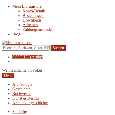
Zur
Zum
Mein Librumstore
Navigation
Inhalt
Konto-Details
springen
springen
Bestellungen
Downloads
Adressen
Zahlungsmethoden
Blog
Suche
nach:
0.00
CHF
0 Artikel
Weltgeschichte im Fokus
Menü
Archäologie
Geschichte
Buchwesen
Kunst & Design
Architekturgeschichte
Startseite