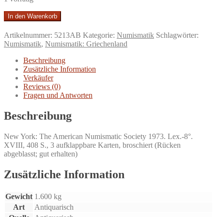
An
In den Warenkorb
Inventory
of
Artikelnummer:
5213AB
Kategorie:
Numismatik
Schlagwörter:
Greek
Numismatik
,
Numismatik: Griechenland
Coin
Hoards.
Beschreibung
Published
Zusätzliche Information
for
Verkäufer
the
Reviews (0)
International
Fragen und Antworten
Numismatic
Commission.
Beschreibung
Menge
New York: The American Numismatic Society 1973. Lex.-8°.
XVIII, 408 S., 3 aufklappbare Karten, broschiert (Rücken
abgeblasst; gut erhalten)
Zusätzliche Information
Gewicht
1.600 kg
Art
Antiquarisch