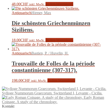
48.00
CHF
In den Warenkorb
inkl. MwSt.
Antiquarisch
Hirmer, Max
Die schönsten Griechenmünzen
Siziliens.
18.00
CHF
In den Warenkorb
inkl. MwSt.
Antiquarisch
Bastien, P. / Huvelin, H.
Trouvaille de Folles de la période
constantinienne (307-317).
198.00
CHF
In den Warenkorb
inkl. MwSt.
Sylloge Nummorum Graecorum. Switzerland I, Levante - Cicilia.
Early Roman
Coinage. A study of the chronology.
Kontakt